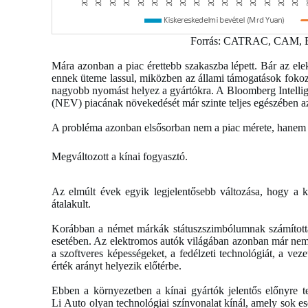
Forrás: CATRAC, CAM, Bl
Mára azonban a piac érettebb szakaszba lépett. Bár az ele
ennek üteme lassul, miközben az állami támogatások fokoza
nagyobb nyomást helyez a gyártókra. A Bloomberg Intellig
(NEV) piacának növekedését már szinte teljes egészében az e
A probléma azonban elsősorban nem a piac mérete, hanem
Megváltozott a kínai fogyasztó.
Az elmúlt évek egyik legjelentősebb változása, hogy a 
átalakult.
Korábban a német márkák státuszszimbólumnak számította
esetében. Az elektromos autók világában azonban már nem
a szoftveres képességeket, a fedélzeti technológiát, a veze
érték arányt helyezik előtérbe.
Ebben a környezetben a kínai gyártók jelentős előnyre 
Li Auto olyan technológiai színvonalat kínál, amely sok e