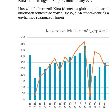
Kína már nem ugyanaz a piac, mint néhány éve.
Hosszú időn keresztül Kína jelentette a globális autóipar
különösen fontos piac volt: a BMW, a Mercedes-Benz és a
egyharmada származott innen.