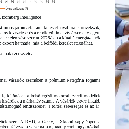
oomberg Intelligence
ktromos járművek iránti kereslet továbbra is növekszik,
tos kivezetése és a rendkívül intenzív árverseny egyre
ence elemzése szerint 2026-ban a kínai újenergia-autók
xport hajthatja, míg a belföldi kereslet stagnálhat.
 annak szerkezete.
kínai vásárlók szemében a prémium kategória fogalma
k, különösen a belső égésű motorral szerelt modellek
 kizárólag a márkanév számít. A vásárlók egyre inkább
téstámogató rendszereket, a töltési sebességet és az ár-
tettek szert. A BYD, a Geely, a Xiaomi vagy éppen a
setben felveszi a versenyt a nyugati prémiumgyártókkal,