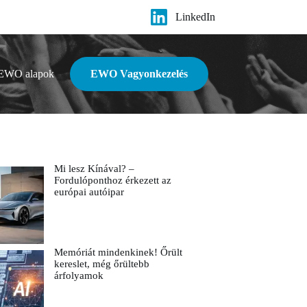
LinkedIn
EWO alapok
EWO Vagyonkezelés
Mi lesz Kínával? –
Fordulóponthoz érkezett az
európai autóipar
Memóriát mindenkinek! Őrült
kereslet, még őrültebb
árfolyamok