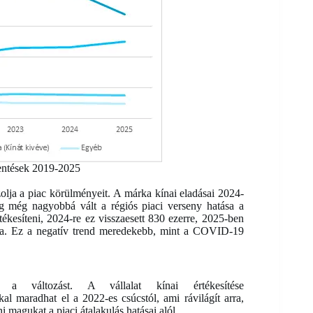
entések 2019-2025
lja a piac körülményeit. A márka kínai eladásai 2024-
g még nagyobbá vált a régiós piaci verseny hatása a
tékesíteni, 2024-re ez visszaesett 830 ezerre, 2025-ben
sira. Ez a negatív trend meredekebb, mint a COVID-19
 a változást. A vállalat kínai értékesítése
al maradhat el a 2022-es csúcstól, ami rávilágít arra,
magukat a piaci átalakulás hatásai alól.