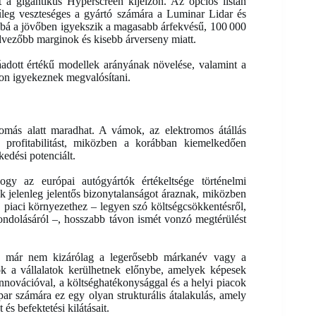
t a gigantikus Hyperscreen kijelzőn. Az opciós listán
ínűleg veszteséges a gyártó számára a Luminar Lidar és
bbá a jövőben igyekszik a magasabb árfekvésű, 100 000
kedvezőbb marginok és kisebb árverseny miatt.
adott értékű modellek arányának növelése, valamint a
kon igyekeznek megvalósítani.
yomás alatt maradhat. A vámok, az elektromos átállás
a profitabilitást, miközben a korábban kiemelkedően
kedési potenciált.
y az európai autógyártók értékeltsége történelmi
ok jelenleg jelentős bizonytalanságot áraznak, miközben
 piaci környezethez – legyen szó költségcsökkentésről,
agondolásáról –, hosszabb távon ismét vonzó megtérülést
an már nem kizárólag a legerősebb márkanév vagy a
k a vállalatok kerülhetnek előnybe, amelyek képesek
nnovációval, a költséghatékonysággal és a helyi piacok
ar számára ez egy olyan strukturális átalakulás, amely
és befektetési kilátásait.