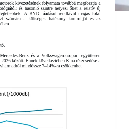
otorok kivezetésének folyamata továbbá megfosztja a
lógiától; és hasonló szintre helyezi őket a relatív új
gfejlettebbek. A BYD ráadásul rendkívül magas fokú
eszi számára a költségek hatékony kontrollját és az
örében.
ató.
Mercedes-Benz és a Volkswagen-csoport együttesen
 és 2026 között. Ennek következtében Kína részesedése a
 egyharmadról mindössze 7–14%-ra csökkenhet.