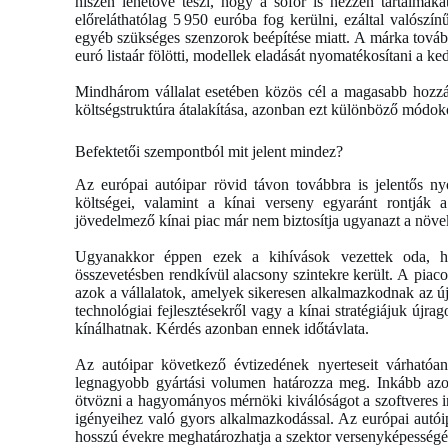
hiszen lehetővé teszi, hogy a sofőr is nézzen tartalmaka
előreláthatólag 5 950 euróba fog kerülni, ezáltal valósz
egyéb szükséges szenzorok beépítése miatt. A márka tová
euró listaár fölötti, modellek eladását nyomatékosítani a 
Mindhárom vállalat esetében közös cél a magasabb hozzá
költségstruktúra átalakítása, azonban ezt különböző módo
Befektetői szempontból mit jelent mindez?
Az európai autóipar rövid távon továbbra is jelentős n
költségei, valamint a kínai verseny egyaránt rontják 
jövedelmező kínai piac már nem biztosítja ugyanazt a növe
Ugyanakkor éppen ezek a kihívások vezettek oda, hog
összevetésben rendkívül alacsony szintekre került. A piac
azok a vállalatok, amelyek sikeresen alkalmazkodnak az új
technológiai fejlesztésekről vagy a kínai stratégiájuk újr
kínálhatnak. Kérdés azonban ennek időtávlata.
Az autóipar következő évtizedének nyerteseit várható
legnagyobb gyártási volumen határozza meg. Inkább azo
ötvözni a hagyományos mérnöki kiválóságot a szoftveres i
igényeihez való gyors alkalmazkodással. Az európai autóip
hosszú évekre meghatározhatja a szektor versenyképességét 