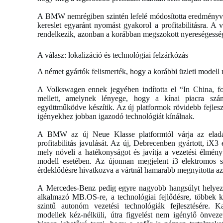
A BMW nemrégiben szintén lefelé módosította eredményvá
kereslet egyaránt nyomást gyakorol a profitabilitásra. A v
rendelkezik, azonban a korábban megszokott nyereségessé
A válasz: lokalizáció és technológiai felzárkózás
A német gyártók felismerték, hogy a korábbi üzleti mode
A Volkswagen ennek jegyében indította el “In China, for
mellett, amelynek lényege, hogy a kínai piacra szánt 
együttműködve készítik. Az új platformok rövidebb fejleszt
igényekhez jobban igazodó technológiát kínálnak.
A BMW az új Neue Klasse platformtól várja az eladás
profitabilitás javulását. Az új, Debrecenben gyártott, iX3
mely növeli a hatékonyságot és javítja a vezetési élményt
modell esetében. Az újonnan megjelent i3 elektromos s
érdeklődésre hivatkozva a vártnál hamarabb megnyitotta az
A Mercedes-Benz pedig egyre nagyobb hangsúlyt helyez saj
alkalmazó MB.OS-re, a technológiai fejlődésre, többek kö
szintű autonóm vezetési technológiák fejlesztésére.
modellek kéz-nélküli, útra figyelést nem igénylő önvezet