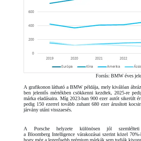
Forrás: BMW éves jel
A grafikonon látható a BMW példája, mely kiválóan ábrázo
ben jelentős mértékben csökkenni kezdtek, 2025-re pedi
márka eladásaira. Míg 2023-ban 900 ezer autót sikerült ér
pedig 150 ezerrel tovább zuhant 680 ezer árusított koc
járvány utáni visszaesés.
A Porsche helyzete különösen jól szemlélteti
a Bloomberg Intelligence várakozásai szerint közel 70%-k
hogy még a legerősebb prémium márkák sem tudják kivonni 