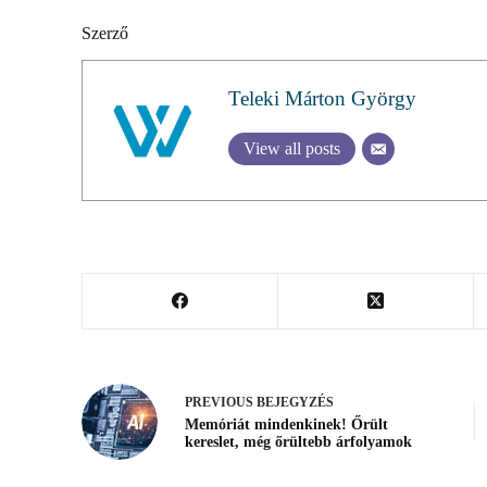
Szerző
Teleki Márton György
View all posts
PREVIOUS
BEJEGYZÉS
Memóriát mindenkinek! Őrült
kereslet, még őrültebb árfolyamok