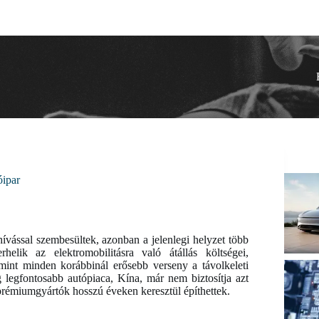
óipar
ívással szembesültek, azonban a jelenlegi helyzet több
helik az elektromobilitásra való átállás költségei,
mint minden korábbinál erősebb verseny a távolkeleti
 legfontosabb autópiaca, Kína, már nem biztosítja azt
prémiumgyártók hosszú éveken keresztül építhettek.