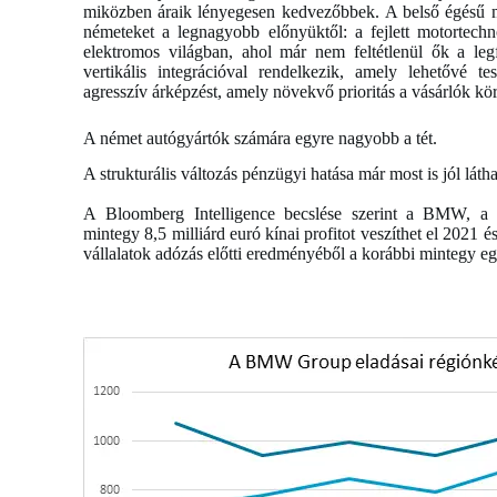
miközben áraik lényegesen kedvezőbbek. A belső égésű m
németeket a legnagyobb előnyüktől: a fejlett motortechno
elektromos világban, ahol már nem feltétlenül ők a le
vertikális integrációval rendelkezik, amely lehetővé t
agresszív árképzést, amely növekvő prioritás a vásárlók k
A német autógyártók számára egyre nagyobb a tét.
A strukturális változás pénzügyi hatása már most is jól láth
A Bloomberg Intelligence becslése szerint a BMW, a 
mintegy 8,5 milliárd euró kínai profitot veszíthet el 2021
vállalatok adózás előtti eredményéből a korábbi mintegy