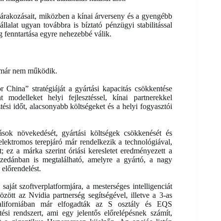
rakozásait, miközben a kínai árverseny és a gyengébb
állalat ugyan továbbra is bíztató pénzügyi stabilitással
g fenntartása egyre nehezebbé válik.
ll már nem működik.
 China” stratégiáját a gyártási kapacitás csökkentése
modelleket helyi fejlesztéssel, kínai partnerekkel
ési időt, alacsonyabb költségeket és a helyi fogyasztói
ok növekedését, gyártási költségek csökkenését és
 elektromos terepjáró már rendelkezik a technológiával,
; ez a márka szerint óriási keresletet eredményezett a
zedánban is megtalálható, amelyre a gyártó, a nagy
 előrendelést.
át szoftverplatformjára, a mesterséges intelligenciát
zött az Nvidia partnerség segítségével, illetve a 3-as
 Kaliforniában már elfogadták az S osztály és EQS
ési rendszert, ami egy jelentős előrelépésnek számít,