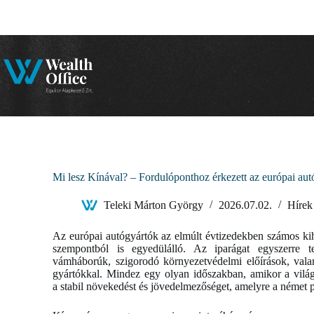
Skip
to
content
Mi lesz Kínával? – Fordulóponthoz érkezett az európai aut
Teleki Márton György
2026.07.02.
Hírek
Az európai autógyártók az elmúlt évtizedekben számos kih
szempontból is egyedülálló. Az iparágat egyszerre ter
vámháborúk, szigorodó környezetvédelmi előírások, vala
gyártókkal. Mindez egy olyan időszakban, amikor a világ
a stabil növekedést és jövedelmezőséget, amelyre a német 