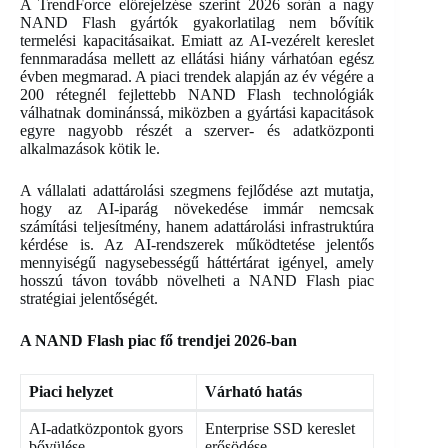
A TrendForce előrejelzése szerint 2026 során a nagy
NAND Flash gyártók gyakorlatilag nem bővítik
termelési kapacitásaikat. Emiatt az AI-vezérelt kereslet
fennmaradása mellett az ellátási hiány várhatóan egész
évben megmarad. A piaci trendek alapján az év végére a
200 rétegnél fejlettebb NAND Flash technológiák
válhatnak dominánssá, miközben a gyártási kapacitások
egyre nagyobb részét a szerver- és adatközponti
alkalmazások kötik le.
A vállalati adattárolási szegmens fejlődése azt mutatja,
hogy az AI-iparág növekedése immár nemcsak
számítási teljesítmény, hanem adattárolási infrastruktúra
kérdése is. Az AI-rendszerek működtetése jelentős
mennyiségű nagysebességű háttértárat igényel, amely
hosszú távon tovább növelheti a NAND Flash piac
stratégiai jelentőségét.
A NAND Flash piac fő trendjei 2026-ban
Piaci helyzet
Várható hatás
AI-adatközpontok gyors
Enterprise SSD kereslet
bővülése
erősödése