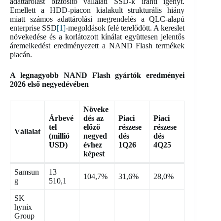
adattárolást biztosító vállalati SSD-k iránti igényt.
Emellett a HDD-piacon kialakult strukturális hiány
miatt számos adattárolási megrendelés a QLC-alapú
enterprise SSD
[1]
-megoldások felé terelődött. A kereslet
növekedése és a korlátozott kínálat együttesen jelentős
áremelkedést eredményezett a NAND Flash termékek
piacán.
A legnagyobb NAND Flash gyártók eredményei
2026 első negyedévében
Növeke
Árbevé
dés az
Piaci
Piaci
tel
előző
részese
részese
Vállalat
(millió
negyed
dés
dés
USD)
évhez
1Q26
4Q25
képest
Samsun
13
104,7%
31,6%
28,0%
g
510,1
SK
hynix
Group