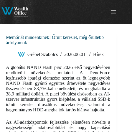
Skip
to
content
Memóriát mindenkinek! Őrült kereslet, még őrültebb
árfolyamok
Grébel Szabolcs
2026.06.01.
Hírek
A globális NAND Flash piac 2026 első negyedévében
rendkívüli növekedést mutatott. A TrendForce
legfrissebb iparági elemzése szerint az öt legnagyobb
NAND Flash gyártó együttes árbevétele negyedéves
összevetésben 83,7%-kal emelkedett, és meghaladta a
38,9 milliárd dollárt. A piaci bővülést elsősorban az AI-
szerver infrastruktúra gyors kiépítése, a vállalati SSD-k
iránti kereslet drasztikus növekedése, valamint a
hagyományos HDD-meghajtók tartós hiánya hajtotta.
Az AI-adatközpontok fejlesztése jelentősen növelte a
nagysebességű adattovábbítást és nagy kapacitású