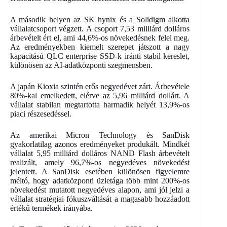
A második helyen az SK hynix és a Solidigm alkotta
vállalatcsoport végzett. A csoport 7,53 milliárd dolláros
árbevételt ért el, ami 44,6%-os növekedésnek felel meg.
Az eredményekben kiemelt szerepet játszott a nagy
kapacitású QLC enterprise SSD-k iránti stabil kereslet,
különösen az AI-adatközponti szegmensben.
A japán Kioxia szintén erős negyedévet zárt. Árbevétele
80%-kal emelkedett, elérve az 5,96 milliárd dollárt. A
vállalat stabilan megtartotta harmadik helyét 13,9%-os
piaci részesedéssel.
Az amerikai Micron Technology és SanDisk
gyakorlatilag azonos eredményeket produkált. Mindkét
vállalat 5,95 milliárd dolláros NAND Flash árbevételt
realizált, amely 96,7%-os negyedéves növekedést
jelentett. A SanDisk esetében különösen figyelemre
méltó, hogy adatközponti üzletága több mint 200%-os
növekedést mutatott negyedéves alapon, ami jól jelzi a
vállalat stratégiai fókuszváltását a magasabb hozzáadott
értékű termékek irányába.