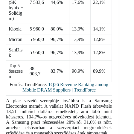
(SK
7 533,6
44,6%
17,6%
22,1%
hynix +
Solidig
m)
Kioxia
5 960,0
80,0%
13,9%
14,1%
Micron
5 950,0
96,7%
13,9%
12,8%
SanDis
5 950,0
96,7%
13,9%
12,8%
k
Top 5
38
összese
83,7%
90,9%
89,9%
903,7
n
Forrás: TrendForce:
1Q26 Revenue Ranking among
Mobile DRAM Suppliers | TrendForce
A piac vezető szereplője továbbra is a Samsung
Electronics maradt. A vállalat NAND Flash árbevétele
13,51 milliárd dollárra emelkedett, ami több mint
kétszeres, 104,7%-os negyedéves növekedést jelentett.
A Samsung piaci részesedése 28%-ról 31,6%-ra nőtt,
amelyet elsősorban a szerverpiaci megrendelések
erősödése és a magasabb szerződéses árak támogattak.