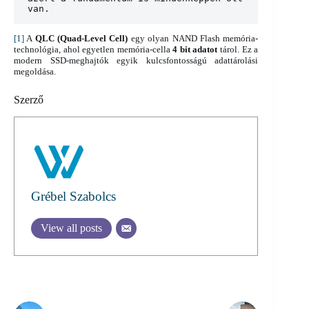
van.
[1]
A
QLC (Quad-Level Cell)
egy olyan NAND Flash memória-
technológia, ahol egyetlen memória-cella
4 bit adatot
tárol. Ez a
modern SSD-meghajtók egyik kulcsfontosságú adattárolási
megoldása.
Szerző
Grébel Szabolcs
View all posts