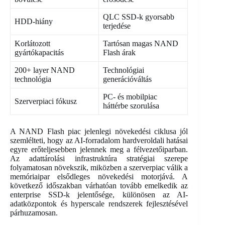
QLC SSD-k gyorsabb
HDD-hiány
terjedése
Korlátozott
Tartósan magas NAND
gyártókapacitás
Flash árak
200+ layer NAND
Technológiai
technológia
generációváltás
PC- és mobilpiac
Szerverpiaci fókusz
háttérbe szorulása
A NAND Flash piac jelenlegi növekedési ciklusa jól
szemlélteti, hogy az AI-forradalom hardveroldali hatásai
egyre erőteljesebben jelennek meg a félvezetőiparban.
Az adattárolási infrastruktúra stratégiai szerepe
folyamatosan növekszik, miközben a szerverpiac válik a
memóriaipar elsődleges növekedési motorjává. A
következő időszakban várhatóan tovább emelkedik az
enterprise SSD-k jelentősége, különösen az AI-
adatközpontok és hyperscale rendszerek fejlesztésével
párhuzamosan.