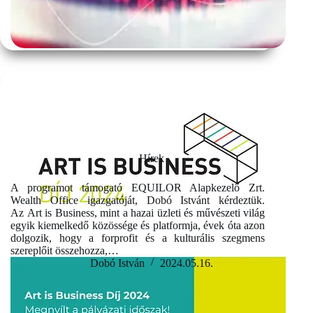
Hírek
A programot támogató EQUILOR Alapkezelő Zrt.
Wealth Office igazgatóját, Dobó Istvánt kérdeztük.
Az Art is Business, mint a hazai üzleti és művészeti világ
egyik kiemelkedő közössége és platformja, évek óta azon
dolgozik, hogy a forprofit és a kulturális szegmens
szereplőit összehozza,…
Dobó István
2024.05.16.