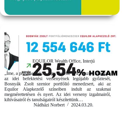
EQUILOR Wealth Office
,
Interjú
„Íme, a profitbajnok!” – így hirdette ki a Haszon Magazin
az idei befektetési versenyének legújabb győztesét,
Bosnyák Zsolt szenior portfólió menedzsert, aki az
Equilor Alapkezelő színeiben indult az szakmai
megmérettetésen és nyert. Az idei verseny izgalmairól,
kihívásairól és tanulságairól készítettünk…
Nádházi Norbert
2024.03.20.