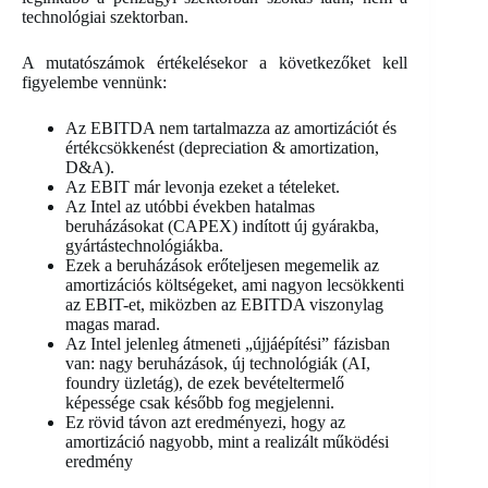
technológiai szektorban.
A mutatószámok értékelésekor a következőket kell
figyelembe vennünk:
Az EBITDA nem tartalmazza az amortizációt és
értékcsökkenést (depreciation & amortization,
D&A).
Az EBIT már levonja ezeket a tételeket.
Az Intel az utóbbi években hatalmas
beruházásokat (CAPEX) indított új gyárakba,
gyártástechnológiákba.
Ezek a beruházások erőteljesen megemelik az
amortizációs költségeket, ami nagyon lecsökkenti
az EBIT-et, miközben az EBITDA viszonylag
magas marad.
Az Intel jelenleg átmeneti „újjáépítési” fázisban
van: nagy beruházások, új technológiák (AI,
foundry üzletág), de ezek bevételtermelő
képessége csak később fog megjelenni.
Ez rövid távon azt eredményezi, hogy az
amortizáció nagyobb, mint a realizált működési
eredmény