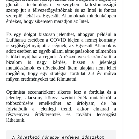
globális technológiai versenyben kulcsfontosságú
szerep jut a félvezetőgyártóknak és az Intel is fontos
szereplő, tehát az Egyesült Államoknak mindenképpen
érdekes, hogy sikeresen maradjon az Intel.
Ez egy dolgot biztosan jelenthet, ahogyan például a
Lufthansa esetében a COVID idején a német kormány
is segítséget nyújtott a cégnek, az Egyesült Államok is
adott esetben az egyéb állami támogatásokon túlmenően
is tőkét nyújthat a cégnek. A részvényesek számára itt a
bizalom is nagy kérdés, hiszen a jelenlegi
mutatószámok és növekedési ütem alapján nem lehet
megítélni, hogy egy stratégiai fordulat 2-3 év múlva
milyen eredményeket tud felmutatni.
Optimista szcenárióként sikeres lesz a fordulat és a
jelenlegi alacsony könyv szerinti érték mutatókról a
többszörösére emelkedhet az árfolyam, de ha
folytatódik a jelenlegi trend, akkor elmarad a
részvényesi értékteremtés és további lecsorgást
láthatunk.
A következő hónapok érdekes időszakot 