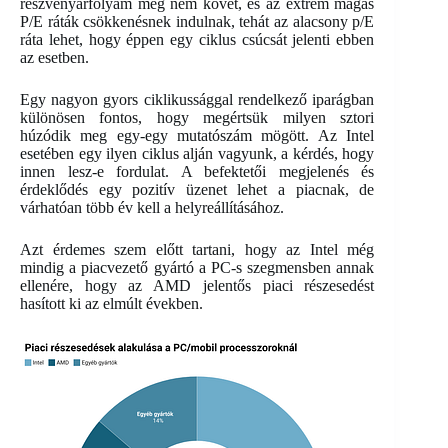
részvényárfolyam még nem követ, és az extrém magas
P/E ráták csökkenésnek indulnak, tehát az alacsony p/E
ráta lehet, hogy éppen egy ciklus csúcsát jelenti ebben
az esetben.
Egy nagyon gyors ciklikussággal rendelkező iparágban
különösen fontos, hogy megértsük milyen sztori
húzódik meg egy-egy mutatószám mögött. Az Intel
esetében egy ilyen ciklus alján vagyunk, a kérdés, hogy
innen lesz-e fordulat. A befektetői megjelenés és
érdeklődés egy pozitív üzenet lehet a piacnak, de
várhatóan több év kell a helyreállításához.
Azt érdemes szem előtt tartani, hogy az Intel még
mindig a piacvezető gyártó a PC-s szegmensben annak
ellenére, hogy az AMD jelentős piaci részesedést
hasított ki az elmúlt években.