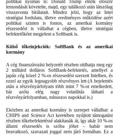
politikai nyomás is: Donald Trump elnök először
lemondását követelte, majd, egy találkozó után látszólag
visszavonta bírálatait. Mindez jelzi, hogy az Intel
stratégiai fordulata, illetve eredményes működése azért
politikai szinten is fontos, az amerikai kormány
részesedést is vállalhat a cégben, illetve stratégiai
befektetőként megjelent a Softbank is.
Külső tőkeinjekciók: SoftBank és az amerikai
kormány
A cég finanszírozási helyzetét részben oldhatja meg egy
2 milliárd dolláros SoftBank-befektetés, amellyel a
japán cég közel 2 %-os részesedést szerzett Intelben, és
ezzel az egyik legnagyobb részvényes lett (A bejelentés
után a részvényárfolyam több mint 7 %-ot emelkedett,
bár azóta elég nagy volatilitás látható a
részvényárfolyamban, mínuszos napokkal is.)
Eközben az amerikai kormány is szerepet vállalhat: a
CHIPS and Science Act keretében nyújtott támogatást
részben tőkebefektetéssé alakítanák át, így akár 10 %-os
állami részesedés is szóba jöhet – habár nem
beavatkozó, szavazati joggal nem járó formában. Ez a