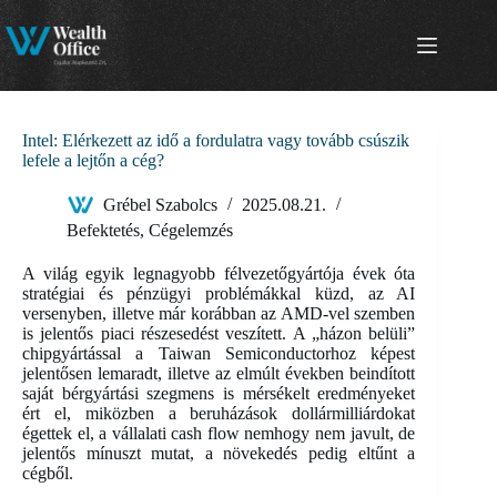
Skip
to
content
Intel: Elérkezett az idő a fordulatra vagy tovább csúszik
lefele a lejtőn a cég?
Grébel Szabolcs
2025.08.21.
Befektetés
,
Cégelemzés
A világ egyik legnagyobb félvezetőgyártója évek óta
stratégiai és pénzügyi problémákkal küzd, az AI
versenyben, illetve már korábban az AMD-vel szemben
is jelentős piaci részesedést veszített. A „házon belüli”
chipgyártással a Taiwan Semiconductorhoz képest
jelentősen lemaradt, illetve az elmúlt években beindított
saját bérgyártási szegmens is mérsékelt eredményeket
ért el, miközben a beruházások dollármilliárdokat
égettek el, a vállalati cash flow nemhogy nem javult, de
jelentős mínuszt mutat, a növekedés pedig eltűnt a
cégből.