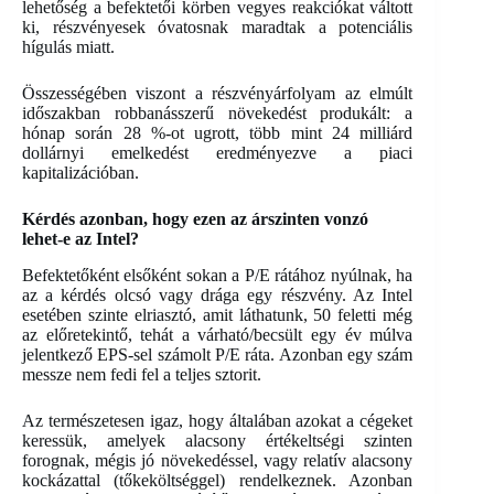
lehetőség a befektetői körben vegyes reakciókat váltott
ki, részvényesek óvatosnak maradtak a potenciális
hígulás miatt.
Összességében viszont a részvényárfolyam az elmúlt
időszakban robbanásszerű növekedést produkált: a
hónap során 28 %-ot ugrott, több mint 24 milliárd
dollárnyi emelkedést eredményezve a piaci
kapitalizációban.
Kérdés azonban, hogy ezen az árszinten vonzó
lehet-e az Intel?
Befektetőként elsőként sokan a P/E rátához nyúlnak, ha
az a kérdés olcsó vagy drága egy részvény. Az Intel
esetében szinte elriasztó, amit láthatunk, 50 feletti még
az előretekintő, tehát a várható/becsült egy év múlva
jelentkező EPS-sel számolt P/E ráta. Azonban egy szám
messze nem fedi fel a teljes sztorit.
Az természetesen igaz, hogy általában azokat a cégeket
keressük, amelyek alacsony értékeltségi szinten
forognak, mégis jó növekedéssel, vagy relatív alacsony
kockázattal (tőkeköltséggel) rendelkeznek. Azonban