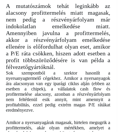
A mutatószámok tehát leginkább az
alacsony profittermelés miatt magasak,
nem pedig a részvényárfolyam már
indokolatlan emelkedése miatt.
Amennyiben javulna a profittermelés,
akkor a részvényárfolyam emelkedése
ellenére is előfordulhat olyan eset, amikor
a P/E ráta csökken, hiszen adott esetben a
profit többszöröződésére is van példa a
félvezetőgyártóknál.
Sok szempontból a szektor hasonlít a
nyersanyagtermelő cégekhez. Amikor a nyersanyagok
ára alacsonyan van egy iparági ciklus alján (ebben az
esetben a chipek), a vállalatok cash flow és
profitermelése alacsony, azonban a részvényárfolyam
nem feltétlenül esik annyit, mint amennyit a
profitabilitás, ezzel pedig extrém magas P/E rátákat
eredményezve.
Amikor a nyersanyagárak magasak, hirtelen megugrik a
profittermelés, akár olyan mértékben, amelyet a