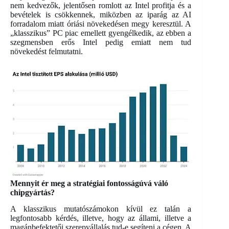
nem kedvezők, jelentősen romlott az Intel profitja és a
bevételek is csökkennek, miközben az iparág az AI
forradalom miatt óriási növekedésen megy keresztül. A
„klasszikus” PC piac emellett gyengélkedik, az ebben a
szegmensben erős Intel pedig emiatt nem tud
növekedést felmutatni.
Mennyit ér meg a stratégiai fontosságúvá váló
chipgyártás?
A klasszikus mutatószámokon kívül ez talán a
legfontosabb kérdés, illetve, hogy az állami, illetve a
magánbefektetői szerepvállalás tud-e segíteni a cégen. A