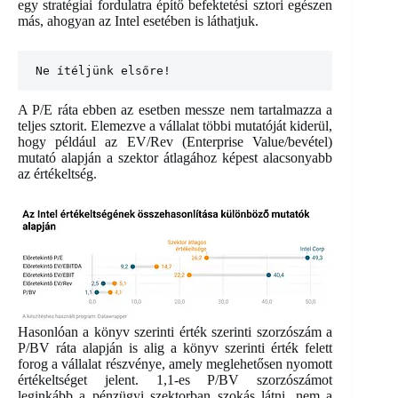
egy stratégiai fordulatra építő befektetési sztori egészen
más, ahogyan az Intel esetében is láthatjuk.
Ne ítéljünk elsőre!
A P/E ráta ebben az esetben messze nem tartalmazza a
teljes sztorit. Elemezve a vállalat többi mutatóját kiderül,
hogy például az EV/Rev (Enterprise Value/bevétel)
mutató alapján a szektor átlagához képest alacsonyabb
az értékeltség.
Hasonlóan a könyv szerinti érték szerinti szorzószám a
P/BV ráta alapján is alig a könyv szerinti érték felett
forog a vállalat részvénye, amely meglehetősen nyomott
értékeltséget jelent. 1,1-es P/BV szorzószámot
leginkább a pénzügyi szektorban szokás látni, nem a