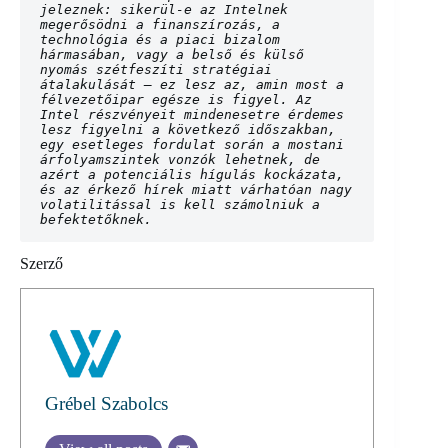
jeleznek: sikerül-e az Intelnek 
megerősödni a finanszírozás, a 
technológia és a piaci bizalom 
hármasában, vagy a belső és külső 
nyomás szétfeszíti stratégiai 
átalakulását – ez lesz az, amin most a 
félvezetőipar egésze is figyel. Az 
Intel részvényeit mindenesetre érdemes 
lesz figyelni a következő időszakban, 
egy esetleges fordulat során a mostani 
árfolyamszintek vonzók lehetnek, de 
azért a potenciális hígulás kockázata, 
és az érkező hírek miatt várhatóan nagy 
volatilitással is kell számolniuk a 
befektetőknek.
Szerző
Grébel Szabolcs