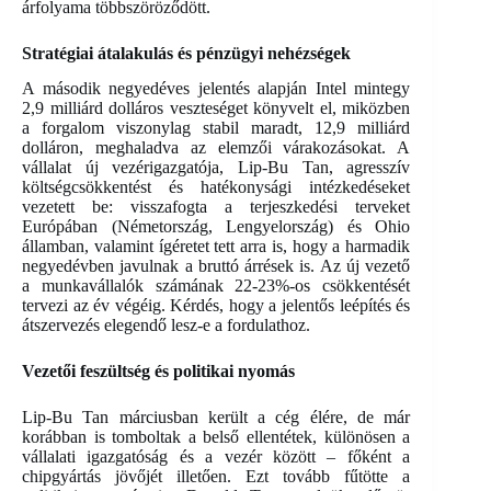
árfolyama többszöröződött.
Stratégiai átalakulás és pénzügyi nehézségek
A második negyedéves jelentés alapján Intel mintegy
2,9 milliárd dolláros veszteséget könyvelt el, miközben
a forgalom viszonylag stabil maradt, 12,9 milliárd
dolláron, meghaladva az elemzői várakozásokat. A
vállalat új vezérigazgatója, Lip-Bu Tan, agresszív
költségcsökkentést és hatékonysági intézkedéseket
vezetett be: visszafogta a terjeszkedési terveket
Európában (Németország, Lengyelország) és Ohio
államban, valamint ígéretet tett arra is, hogy a harmadik
negyedévben javulnak a bruttó árrések is. Az új vezető
a munkavállalók számának 22-23%-os csökkentését
tervezi az év végéig. Kérdés, hogy a jelentős leépítés és
átszervezés elegendő lesz-e a fordulathoz.
Vezetői feszültség és politikai nyomás
Lip-Bu Tan márciusban került a cég élére, de már
korábban is tomboltak a belső ellentétek, különösen a
vállalati igazgatóság és a vezér között – főként a
chipgyártás jövőjét illetően. Ezt tovább fűtötte a