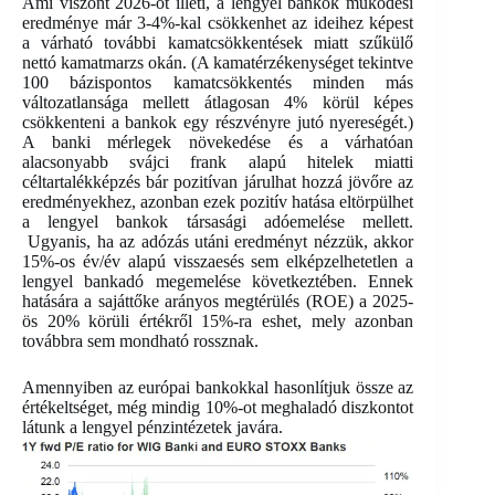
Ami viszont 2026-ot illeti, a lengyel bankok működési
eredménye már 3-4%-kal csökkenhet az ideihez képest
a várható további kamatcsökkentések miatt szűkülő
nettó kamatmarzs okán. (A kamatérzékenységet tekintve
100 bázispontos kamatcsökkentés minden más
változatlansága mellett átlagosan 4% körül képes
csökkenteni a bankok egy részvényre jutó nyereségét.)
A banki mérlegek növekedése és a várhatóan
alacsonyabb svájci frank alapú hitelek miatti
céltartalékképzés bár pozitívan járulhat hozzá jövőre az
eredményekhez, azonban ezek pozitív hatása eltörpülhet
a lengyel bankok társasági adóemelése mellett.
Ugyanis, ha az adózás utáni eredményt nézzük, akkor
15%-os év/év alapú visszaesés sem elképzelhetetlen a
lengyel bankadó megemelése következtében. Ennek
hatására a sajáttőke arányos megtérülés (ROE) a 2025-
ös 20% körüli értékről 15%-ra eshet, mely azonban
továbbra sem mondható rossznak.
Amennyiben az európai bankokkal hasonlítjuk össze az
értékeltséget, még mindig 10%-ot meghaladó diszkontot
látunk a lengyel pénzintézetek javára.