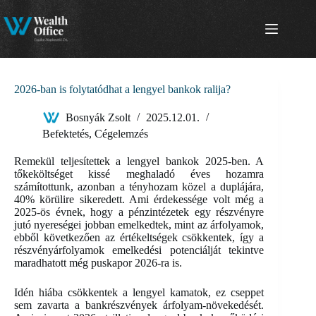
Skip
to
content
2026-ban is folytatódhat a lengyel bankok ralija?
Bosnyák Zsolt
2025.12.01.
Befektetés
,
Cégelemzés
Remekül teljesítettek a lengyel bankok 2025-ben. A
tőkeköltséget kissé meghaladó éves hozamra
számítottunk, azonban a tényhozam közel a duplájára,
40% körülire sikeredett. Ami érdekessége volt még a
2025-ös évnek, hogy a pénzintézetek egy részvényre
jutó nyereségei jobban emelkedtek, mint az árfolyamok,
ebből következően az értékeltségek csökkentek, így a
részvényárfolyamok emelkedési potenciálját tekintve
maradhatott még puskapor 2026-ra is.
Idén hiába csökkentek a lengyel kamatok, ez cseppet
sem zavarta a bankrészvények árfolyam-növekedését.