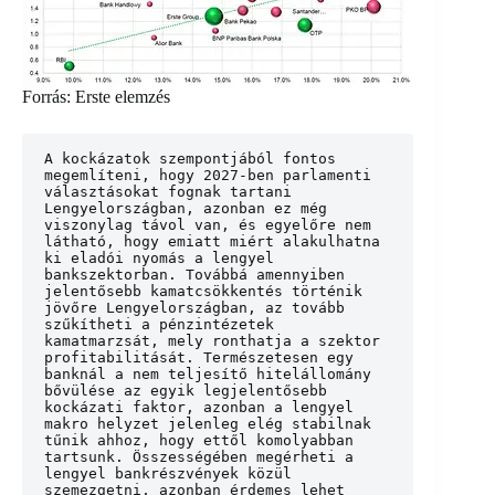
Forrás: Erste elemzés
A kockázatok szempontjából fontos 
megemlíteni, hogy 2027-ben parlamenti 
választásokat fognak tartani 
Lengyelországban, azonban ez még 
viszonylag távol van, és egyelőre nem 
látható, hogy emiatt miért alakulhatna 
ki eladói nyomás a lengyel 
bankszektorban. Továbbá amennyiben 
jelentősebb kamatcsökkentés történik 
jövőre Lengyelországban, az tovább 
szűkítheti a pénzintézetek 
kamatmarzsát, mely ronthatja a szektor 
profitabilitását. Természetesen egy 
banknál a nem teljesítő hitelállomány 
bővülése az egyik legjelentősebb 
kockázati faktor, azonban a lengyel 
makro helyzet jelenleg elég stabilnak 
tűnik ahhoz, hogy ettől komolyabban 
tartsunk. Összességében megérheti a 
lengyel bankrészvények közül 
szemezgetni, azonban érdemes lehet 