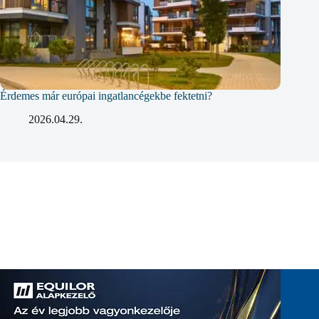
Érdemes már európai ingatlancégekbe fektetni?
2026.04.29.