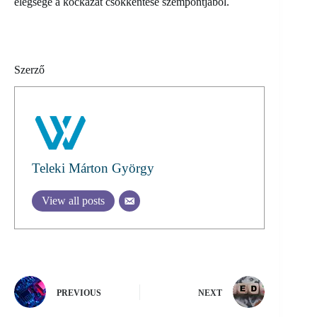
elégsége a kockázat csökkentése szempontjából.
Szerző
Teleki Márton György
View all posts
PREVIOUS
NEXT