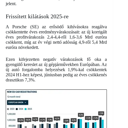
jelent.
Frissített kilátások 2025-re
A Porsche (SE) az erősödő kihívásokra reagálva
csökkentette éves eredményvárakozásait: az új korrigált
éves profitvárakozás 2,4-4,4-ről 1,6-3,6 Mrd euróra
csökkent, míg az év végi nettó adósság 4,9-ről 5,4 Mrd
euróra növekedett.
Ezen kifejezetten negatív várakozások fő oka a
gyengülő kereslet az új gépjárművekben Európában. Az
új autó forgalomba helyezések 1,9%-kal csökkentek
2024 H1-hez képest, júniusban pedig az éves csökkenés
drasztikus 7,3%.