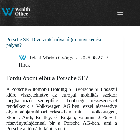
Skip
to
content
Porsche SE: Diverzifikációval új(ra) növekedési
pályán?
Teleki Márton György
2025.08.27.
Hírek
Fordulópont előtt a Porsche SE?
A Porsche Automobil Holding SE (Porsche SE) hosszú
időre visszatekintve az európai mobilitás szektor
meghatározó szereplője. Többségi részesedéssel
rendelkezik a Volkswagen AG-ben, ezzel részesedve
olyan gépjárműipari óriásokban, mint a Volkswagen,
Skoda, Audi, Bentley, és Bugatti, valamint 25% + 1
részvénytulajdonnal bír a Porsche AG-ben, ami a
Porsche autómárkaként ismert.