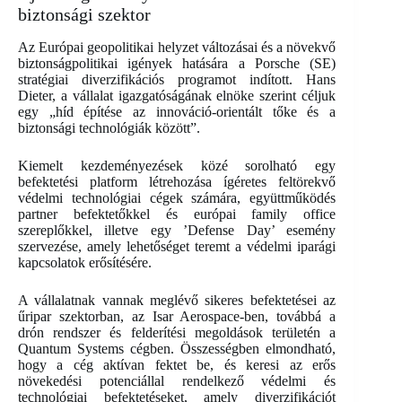
biztonsági szektor
Az Európai geopolitikai helyzet változásai és a növekvő
biztonságpolitikai igények hatására a Porsche (SE)
stratégiai diverzifikációs programot indított. Hans
Dieter, a vállalat igazgatóságának elnöke szerint céljuk
egy „híd építése az innováció-orientált tőke és a
biztonsági technológiák között”.
Kiemelt kezdeményezések közé sorolható egy
befektetési platform létrehozása ígéretes feltörekvő
védelmi technológiai cégek számára, együttműködés
partner befektetőkkel és európai family office
szereplőkkel, illetve egy ’Defense Day’ esemény
szervezése, amely lehetőséget teremt a védelmi iparági
kapcsolatok erősítésére.
A vállalatnak vannak meglévő sikeres befektetései az
űripar szektorban, az Isar Aerospace-ben, továbbá a
drón rendszer és felderítési megoldások területén a
Quantum Systems cégben. Összességben elmondható,
hogy a cég aktívan fektet be, és keresi az erős
növekedési potenciállal rendelkező védelmi és
technológiai befektetéseket, amely diverzifikációt