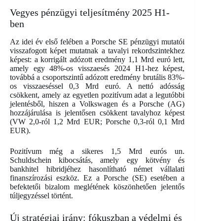
Vegyes pénzügyi teljesítmény 2025 H1-
ben
Az idei év első felében a Porsche SE pénzügyi mutatói
visszafogott képet mutatnak a tavalyi rekordszintekhez
képest: a korrigált adózott eredmény 1,1 Mrd euró lett,
amely egy 48%-os visszaesés 2024 H1-hez képest,
továbbá a csoportszintű adózott eredmény brutális 83%-
os visszaeséssel 0,3 Mrd euró. A nettó adósság
csökkent, amely az egyetlen pozitívum adat a legutóbbi
jelentésből, hiszen a Volkswagen és a Porsche (AG)
hozzájárulása is jelentősen csökkent tavalyhoz képest
(VW 2,0-ról 1,2 Mrd EUR; Porsche 0,3-ról 0,1 Mrd
EUR).
Pozitívum még a sikeres 1,5 Mrd eurós un.
Schuldschein kibocsátás, amely egy kötvény és
bankhitel hibridjéhez hasonlítható német vállalati
finanszírozási eszköz. Ez a Porsche (SE) esetében a
befektetői bizalom meglétének köszönhetően jelentős
túljegyzéssel történt.
Új stratégiai irány: fókuszban a védelmi és