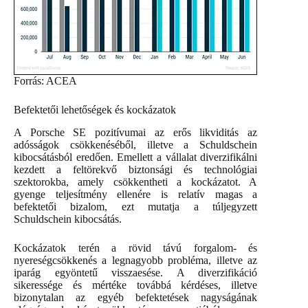
Forrás: ACEA
Befektetői lehetőségek és kockázatok
A Porsche SE pozitívumai az erős likviditás az
adósságok csökkenéséből, illetve a Schuldschein
kibocsátásból eredően. Emellett a vállalat diverzifikálni
kezdett a feltörekvő biztonsági és technológiai
szektorokba, amely csökkentheti a kockázatot. A
gyenge teljesítmény ellenére is relatív magas a
befektetői bizalom, ezt mutatja a túljegyzett
Schuldschein kibocsátás.
Kockázatok terén a rövid távú forgalom- és
nyereségcsökkenés a legnagyobb probléma, illetve az
iparág egyöntetű visszaesése. A diverzifikáció
sikeressége és mértéke továbbá kérdéses, illetve
bizonytalan az egyéb befektetések nagyságának