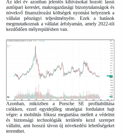
Az idei év azonban jelentős kihívásokat hozott: lassú
autóipari kereslet, makrogazdasági bizonytalanságok és
növekvő finanszírozási költségek nyomást helyeznek a
vállalat pénzügyi teljesítményére. Ezek a hatások
megmutatkoznak a vállalat árfolyamán, amely 2022-tól
kezdődően mélyrepülésben van.
Azonban, miközben a Porsche SE profitabilitása
csökken, ezzel egyidejűleg stratégiai fordulatot hajt
végre: a mobilitás fókusz megtartása mellett a védelmi
és biztonsági technológiák területén kezd szerepet
vállalni, ami hosszú távon új növekedési lehetőségeket
teremthet.