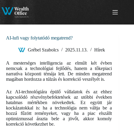
Skip
to
content
AI-lufi vagy folytatódó megatrend?
Grébel Szabolcs
2025.11.13.
Hírek
A mesterséges intelligencia az elmúlt két évben
nemcsak a technológiai fejlődés, hanem a tőkepiaci
narratíva központi témája lett. De minden megatrend
magában hordozza a túlzás és korrekció veszélyét is.
Az AI-technológiára épülő vállalatok és az ehhez
kapcsolódó részvénybefektetések az utóbbi években
hatalmas mértékben növekedtek. Ez együtt jár
kockázatokkal is: ha a technológia nem váltja be a
hozzá fűzött reményeket, vagy ha a piac elszállt
optimizmussal árazta bele a jövőt, akkor komoly
korrekció következhet be.