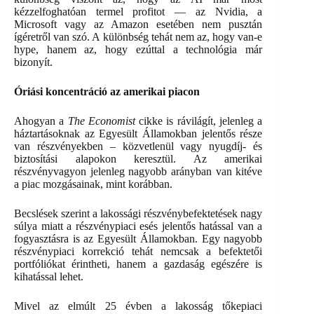
kézzelfoghatóan termel profitot — az Nvidia, a
Microsoft vagy az Amazon esetében nem pusztán
ígéretről van szó. A különbség tehát nem az, hogy van-e
hype, hanem az, hogy ezúttal a technológia már
bizonyít.
Óriási koncentráció az amerikai piacon
Ahogyan a
The Economist
cikke is rávilágít, jelenleg a
háztartásoknak az Egyesült Államokban jelentős része
van részvényekben – közvetlenül vagy nyugdíj- és
biztosítási alapokon keresztül. Az amerikai
részvényvagyon jelenleg nagyobb arányban van kitéve
a piac mozgásainak, mint korábban.
Becslések szerint a lakossági részvénybefektetések nagy
súlya miatt a részvénypiaci esés jelentős hatással van a
fogyasztásra is az Egyesült Államokban. Egy nagyobb
részvénypiaci korrekció tehát nemcsak a befektetői
portfóliókat érintheti, hanem a gazdaság egészére is
kihatással lehet.
Mivel az elmúlt 25 évben a lakosság tőkepiaci