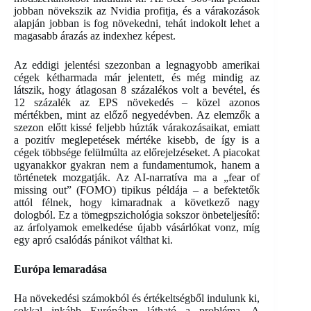
jobban növekszik az Nvidia profitja, és a várakozások
alapján jobban is fog növekedni, tehát indokolt lehet a
magasabb árazás az indexhez képest.
Az eddigi jelentési szezonban a legnagyobb amerikai
cégek kétharmada már jelentett, és még mindig az
látszik, hogy átlagosan 8 százalékos volt a bevétel, és
12 százalék az EPS növekedés – közel azonos
mértékben, mint az előző negyedévben. Az elemzők a
szezon előtt kissé feljebb húzták várakozásaikat, emiatt
a pozitív meglepetések mértéke kisebb, de így is a
cégek többsége felülmúlta az előrejelzéseket. A piacokat
ugyanakkor gyakran nem a fundamentumok, hanem a
történetek mozgatják. Az AI-narratíva ma a „fear of
missing out” (FOMO) tipikus példája – a befektetők
attól félnek, hogy kimaradnak a következő nagy
dologból. Ez a tömegpszichológia sokszor önbeteljesítő:
az árfolyamok emelkedése újabb vásárlókat vonz, míg
egy apró csalódás pánikot válthat ki.
Európa lemaradása
Ha növekedési számokból és értékeltségből indulunk ki,
sokkal inkább Európában látható a probléma. A