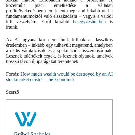
közelmúlt piaci emelkedése a vállalati
profitnövekedésben nem jelent meg, ami inkább utal a
fundamentumoktól való elszakadásra – vagyis a valódi
lufi veszélyére. Erről korábbi
bejegyzésünkben
is
írtunk.
Az AI ugyanakkor nem tűnik lufinak a klasszikus
értelemben – inkább egy túlhevült megatrend, amelyben
a reális várakozások és a spekulációk összemosódnak.
Lesznek túlértékelt cégek, és lesznek olyanok, amelyek
hosszú távon új iparágakat teremtenek.
Forrás:
How much wealth would be destroyed by an AI
stockmarket crash? | The Economist
Szerző
Grébel Szabolcs