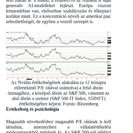
sem marad le: a Baidu, a Huawei és az Alibaba is saját
generatív AI-modelleket fejleszt. Európa viszont
lemaradóban van, elsősorban szabályozási és tőkepiaci
korlátai miatt. Ez a koncentráció növeli az amerikai piac
sebezhetőségét, de egyben a vezető szerepét is.
Az Nvidia értékeltségének alakulása (a 12 hónapra
előretekintő P/E rátával számolva) a felső ábrán
önmagához, a középső ábrán az S&P 500, valamint az
alsó ábrán a szektor (S&P 500 IT Index, S5INFT)
értékeltségéhez képest. Forrás: Bloomberg
Értékeltség és pszichológia
Magasabb növekedéshez magasabb P/E rátának is kell
társulnia, amennyiben a vállalatértékelési
módszertanokból indulunk ki. Az S&P 500-nál például