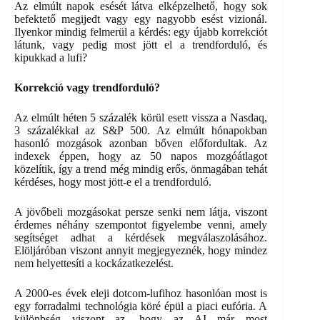
Az elmúlt napok esését látva elképzelhető, hogy sok
befektető megijedt vagy egy nagyobb esést vizionál.
Ilyenkor mindig felmerül a kérdés: egy újabb korrekciót
látunk, vagy pedig most jött el a trendforduló, és
kipukkad a lufi?
Korrekció vagy trendforduló?
Az elmúlt héten 5 százalék körül esett vissza a Nasdaq,
3 százalékkal az S&P 500. Az elmúlt hónapokban
hasonló mozgások azonban bőven előfordultak. Az
indexek éppen, hogy az 50 napos mozgóátlagot
közelítik, így a trend még mindig erős, önmagában tehát
kérdéses, hogy most jött-e el a trendforduló.
A jövőbeli mozgásokat persze senki nem látja, viszont
érdemes néhány szempontot figyelembe venni, amely
segítséget adhat a kérdések megválaszolásához.
Elöljáróban viszont annyit megjegyeznék, hogy mindez
nem helyettesíti a kockázatkezelést.
A 2000-es évek eleji dotcom-lufihoz hasonlóan most is
egy forradalmi technológia köré épül a piaci eufória. A
különbség viszont az, hogy az AI már most