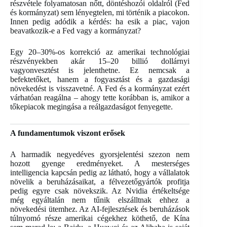
részvétele folyamatosan nőtt, döntéshozói oldalról (Fed
és kormányzat) sem lényegtelen, mi történik a piacokon.
Innen pedig adódik a kérdés: ha esik a piac, vajon
beavatkozik-e a Fed vagy a kormányzat?
Egy 20–30%-os korrekció az amerikai technológiai
részvényekben akár 15–20 billió dollárnyi
vagyonvesztést is jelenthetne. Ez nemcsak a
befektetőket, hanem a fogyasztást és a gazdasági
növekedést is visszavetné. A Fed és a kormányzat ezért
várhatóan reagálna – ahogy tette korábban is, amikor a
tőkepiacok megingása a reálgazdaságot fenyegette.
A fundamentumok viszont erősek
A harmadik negyedéves gyorsjelentési szezon nem
hozott gyenge eredményeket. A mesterséges
intelligencia kapcsán pedig az látható, hogy a vállalatok
növelik a beruházásaikat, a félvezetőgyártók profitja
pedig egyre csak növekszik. Az Nvidia értékeltsége
még egyáltalán nem tűnik elszálltnak ehhez a
növekedési ütemhez. Az AI-fejlesztések és beruházások
túlnyomó része amerikai cégekhez köthető, de Kína