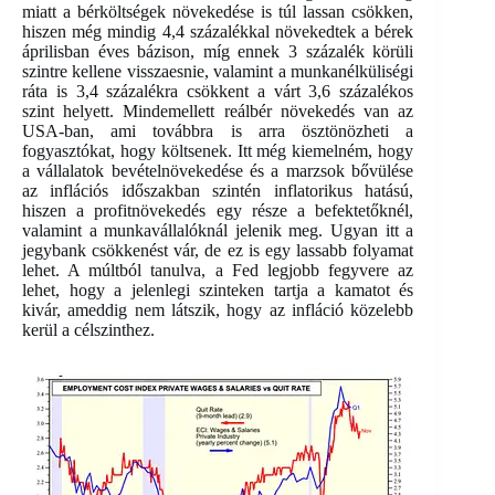
miatt a bérköltségek növekedése is túl lassan csökken,
hiszen még mindig 4,4 százalékkal növekedtek a bérek
áprilisban éves bázison, míg ennek 3 százalék körüli
szintre kellene visszaesnie, valamint a munkanélküliségi
ráta is 3,4 százalékra csökkent a várt 3,6 százalékos
szint helyett. Mindemellett reálbér növekedés van az
USA-ban, ami továbbra is arra ösztönözheti a
fogyasztókat, hogy költsenek. Itt még kiemelném, hogy
a vállalatok bevételnövekedése és a marzsok bővülése
az inflációs időszakban szintén inflatorikus hatású,
hiszen a profitnövekedés egy része a befektetőknél,
valamint a munkavállalóknál jelenik meg. Ugyan itt a
jegybank csökkenést vár, de ez is egy lassabb folyamat
lehet. A múltból tanulva, a Fed legjobb fegyvere az
lehet, hogy a jelenlegi szinteken tartja a kamatot és
kivár, ameddig nem látszik, hogy az infláció közelebb
kerül a célszinthez.