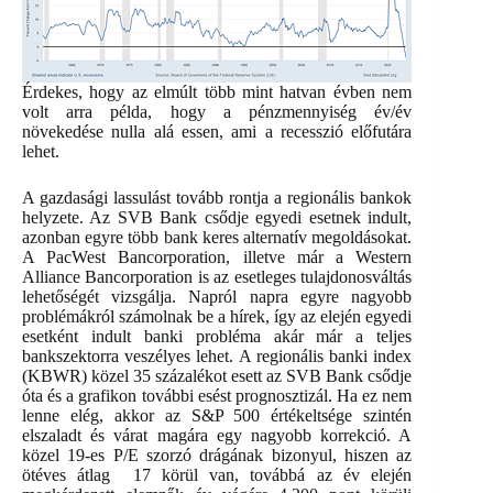
Érdekes, hogy az elmúlt több mint hatvan évben nem
volt arra példa, hogy a pénzmennyiség év/év
növekedése nulla alá essen, ami a recesszió előfutára
lehet.
A gazdasági lassulást tovább rontja a regionális bankok
helyzete. Az SVB Bank csődje egyedi esetnek indult,
azonban egyre több bank keres alternatív megoldásokat.
A PacWest Bancorporation, illetve már a Western
Alliance Bancorporation is az esetleges tulajdonosváltás
lehetőségét vizsgálja. Napról napra egyre nagyobb
problémákról számolnak be a hírek, így az elején egyedi
esetként indult banki probléma akár már a teljes
bankszektorra veszélyes lehet. A regionális banki index
(KBWR) közel 35 százalékot esett az SVB Bank csődje
óta és a grafikon további esést prognosztizál. Ha ez nem
lenne elég, akkor az S&P 500 értékeltsége szintén
elszaladt és várat magára egy nagyobb korrekció. A
közel 19-es P/E szorzó drágának bizonyul, hiszen az
ötéves átlag 17 körül van, továbbá az év elején