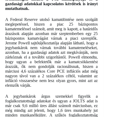
gazdasági adatokkal kapcsolatos kérdések is irányt
mutathatnak.
A Federal Reserve utolsó kamatdöntése nem szolgált
meglepetéssel, hiszen a piac 25 bázispontos
kamatemeléssel számolt, amit meg is kapott, a határidős
árazások alapján azonban már szeptemberben egy 25
bázispontos kamatvágást várnak a piaci szereplők.
Jerome Powell sajtótájékoztatója alapján látható, hogy a
jegybankárok nem várnak további kamatemeléseket,
azonban, ha a gazdasági adatok azt megkívánják, nem
zárkóznak el a további szigorítástól. Powell elmondta,
hogy ugyan a befektetők már a kamatcsökkentést
árazzák, ők nem gondolják racionálisnak, hiszen a
márciusi 4,6 százalékos Core PCE inflációs adat még
nagyon távol van a 2 százalékos céltól, valamint az
infláció visszaesése nem lesz olyan gyors, mint azt az
elemzők várják.
A jegybankárok árgus szemekkel figyelik a
foglalkoztatottsági adatokat és ugyan a JOLTS adat is
már csak 9,6 millió üres állást számolt márciusban, ez
még mindig azt jelenti, hogy 1,6 üres munkahely jut
minden munkanélkülire. A szűkös foglalkoztatottság