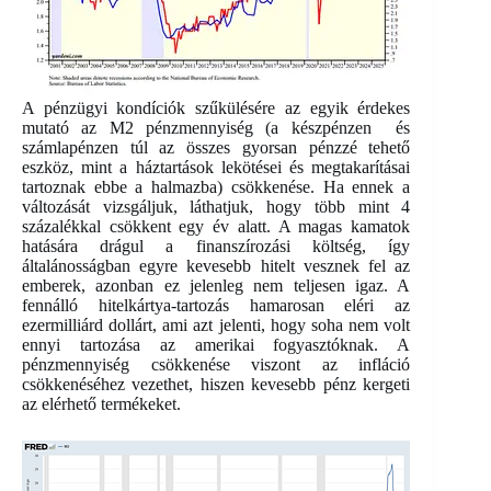
A pénzügyi kondíciók szűkülésére az egyik érdekes
mutató az M2 pénzmennyiség (a készpénzen és
számlapénzen túl az összes gyorsan pénzzé tehető
eszköz, mint a háztartások lekötései és megtakarításai
tartoznak ebbe a halmazba) csökkenése. Ha ennek a
változását vizsgáljuk, láthatjuk, hogy több mint 4
százalékkal csökkent egy év alatt. A magas kamatok
hatására drágul a finanszírozási költség, így
általánosságban egyre kevesebb hitelt vesznek fel az
emberek, azonban ez jelenleg nem teljesen igaz. A
fennálló hitelkártya-tartozás hamarosan eléri az
ezermilliárd dollárt, ami azt jelenti, hogy soha nem volt
ennyi tartozása az amerikai fogyasztóknak. A
pénzmennyiség csökkenése viszont az infláció
csökkenéséhez vezethet, hiszen kevesebb pénz kergeti
az elérhető termékeket.