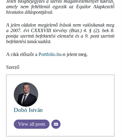
Jelen blogbejegyzés a szerző magánvéleményét tükrözi,
amely nem feltétlenül egyezik az Equilor Alapkezelő
hivatalos álláspontjával.
A jelen oldalon megjelenő írások nem valósítanak meg
a 2007. évi CXXXVIII törvény (Bszt.) 4. § (2). bek 8.
pontja szerinti befektetési elemzést és a 9. pont szerinti
befektetési tanácsadást.
A cikk előszőr a
Portfolio.hu
-n jelent meg.
Szerző
Dobó István
View all posts