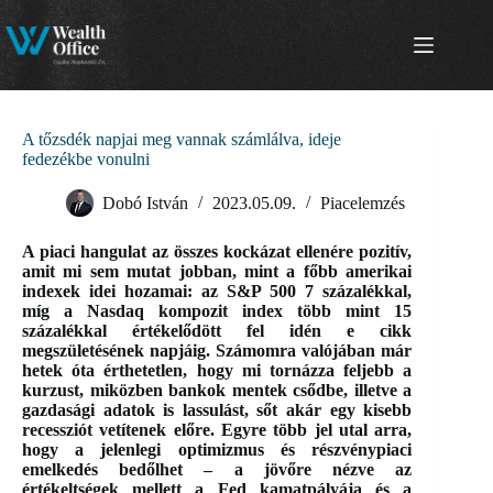
Skip
to
content
A tőzsdék napjai meg vannak számlálva, ideje
fedezékbe vonulni
Dobó István
2023.05.09.
Piacelemzés
A piaci hangulat az összes kockázat ellenére pozitív,
amit mi sem mutat jobban, mint a főbb amerikai
indexek idei hozamai: az S&P 500 7 százalékkal,
míg a Nasdaq kompozit index több mint 15
százalékkal értékelődött fel idén e cikk
megszületésének napjáig. Számomra valójában már
hetek óta érthetetlen, hogy mi tornázza feljebb a
kurzust, miközben bankok mentek csődbe, illetve a
gazdasági adatok is lassulást, sőt akár egy kisebb
recessziót vetítenek előre. Egyre több jel utal arra,
hogy a jelenlegi optimizmus és részvénypiaci
emelkedés bedőlhet – a jövőre nézve az
értékeltségek mellett a Fed kamatpályája és a