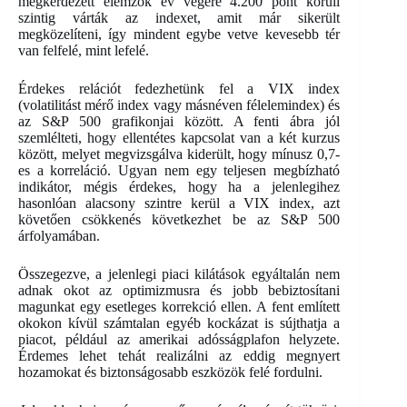
megkérdezett elemzők év végére 4.200 pont körüli
szintig várták az indexet, amit már sikerült
megközelíteni, így mindent egybe vetve kevesebb tér
van felfelé, mint lefelé.
Érdekes relációt fedezhetünk fel a VIX index
(volatilitást mérő index vagy másnéven félelemindex) és
az S&P 500 grafikonjai között. A fenti ábra jól
szemlélteti, hogy ellentétes kapcsolat van a két kurzus
között, melyet megvizsgálva kiderült, hogy mínusz 0,7-
es a korreláció. Ugyan nem egy teljesen megbízható
indikátor, mégis érdekes, hogy ha a jelenlegihez
hasonlóan alacsony szintre kerül a VIX index, azt
követően csökkenés következhet be az S&P 500
árfolyamában.
Összegezve, a jelenlegi piaci kilátások egyáltalán nem
adnak okot az optimizmusra és jobb bebiztosítani
magunkat egy esetleges korrekció ellen. A fent említett
okokon kívül számtalan egyéb kockázat is sújthatja a
piacot, például az amerikai adósságplafon helyzete.
Érdemes lehet tehát realizálni az eddig megnyert
hozamokat és biztonságosabb eszközök felé fordulni.