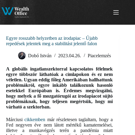
Skip
to
content
Egyre rosszabb helyzetben az irodapiac – Újabb
repedések jelentek meg a stabilitást jelentő falon
Dobó István
2023.04.26.
Piacelemzés
A globális ingatlanszektorral kapcsolatos félelmek
egyre többször láthatóak a címlapokon és ez nem
véletlen. Ugyan eddig főleg Amerikában hallhattunk
problémákról, egyre inkább találkozunk hasonló
esetekkel Európában is. Érdemes megvizsgálni,
hogy melyek a fő mozgatórugói az irodapiacot sújtó
problémáknak, hogy teljesen megértsük, hogy mi
várható a szektorban.
Márciusi
cikkemben
már részletesen taglaltam, hogy a
Fed negyven éve nem látott mértékű kamatemelései,
illetve a munkavégzés terén a pandémia miatt