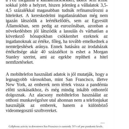
sokkal jobb a helyzet, hiszen jelenleg a vállalatok 3,5-
4,5 százalékkal magasabban tudnák refinanszírozni a
hiteleiket. A kereskedelmi ingatlanárakban még nem
igazán látszódik a leértékelődés, sem az Egyesült
Államokban, sem pedig az eurozónában, azonban a
növekedésben jól látszódik a lassulás és várhatóan a
következő hónapokban csökkenhet ezeknek az
ingatlanoknak az értéke, főleg, ha tovább emelkednek a
nemteljesítések aránya. Ennek hatására az irodaházak
értékeltsége akár 40 százalékot is eshet a Morgan
Stanley szerint, ami az egekbe repítheti a hitel
nemfizetéseket.
A mobiltelefon használati adatok is jól mutatják, hogy a
legnagyobb városokban, mint San Francisco, illetve
New York, az emberek nem tértek vissza a pandémia
előtti szokásaikhoz, és még mindig inkább otthonról
dolgoznak. Az alacsony mobiltelefon hasznáálat az
otthoni munkavégzésre utal ahonnan nem a telefonjukat
használják az emberek, hanem a különböző
videomegosztó szoftvereket.