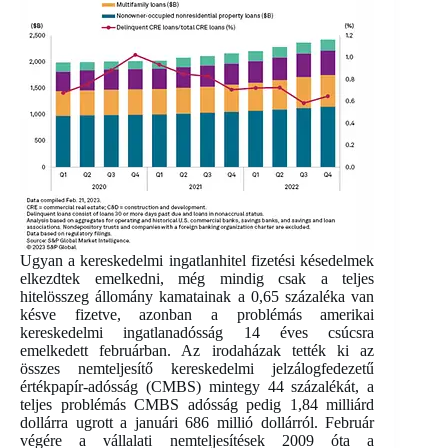
Ugyan a kereskedelmi ingatlanhitel fizetési késedelmek
elkezdtek emelkedni, még mindig csak a teljes
hitelösszeg állomány kamatainak a 0,65 százaléka van
késve fizetve, azonban a problémás amerikai
kereskedelmi ingatlanadósság 14 éves csúcsra
emelkedett februárban. Az irodaházak tették ki az
összes nemteljesítő kereskedelmi jelzálogfedezetű
értékpapír-adósság (CMBS) mintegy 44 százalékát, a
teljes problémás CMBS adósság pedig 1,84 milliárd
dollárra ugrott a januári 686 millió dollárról. Február
végére a vállalati nemteljesítések 2009 óta a