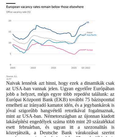
Naivak lennénk azt hinni, hogy ezek a dinamikák csak
az USA-ban vannak jelen. Ugyan egyelőre Európában
jobb a helyzet, mégis egyre több repedést találunk: az
Európai Központi Bank (EKB) további 75 bázisponttal
emelheti az irányadó kamatot idén, és a jegybankárok is
jóval szigorúbb hangvételű retorikával fogalmaznak,
mint az USA-ban. Németországban az újonnan kiadott
lakásépítési engedélyek száma több mint 20 százalékkal
esett februárban, és ugyan itt a szezonalitás is
közrejátszik, a Deutsche Bank várakozásai szerint