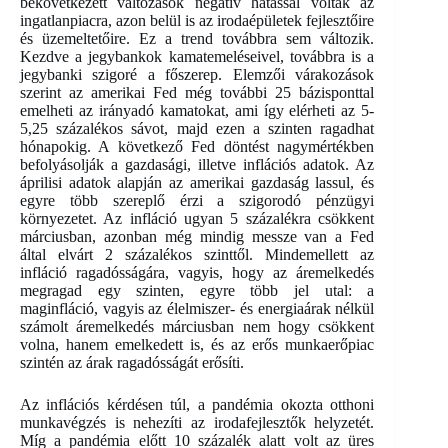
bekövetkezett változások negatív hatással voltak az
ingatlanpiacra, azon belül is az irodaépületek fejlesztőire
és üzemeltetőire. Ez a trend továbbra sem változik.
Kezdve a jegybankok kamatemeléseivel, továbbra is a
jegybanki szigoré a főszerep. Elemzői várakozások
szerint az amerikai Fed még további 25 bázisponttal
emelheti az irányadó kamatokat, ami így elérheti az 5-
5,25 százalékos sávot, majd ezen a szinten ragadhat
hónapokig. A következő Fed döntést nagymértékben
befolyásolják a gazdasági, illetve inflációs adatok. Az
áprilisi adatok alapján az amerikai gazdaság lassul, és
egyre több szereplő érzi a szigorodó pénzügyi
környezetet. Az infláció ugyan 5 százalékra csökkent
márciusban, azonban még mindig messze van a Fed
által elvárt 2 százalékos szinttől. Mindemellett az
infláció ragadósságára, vagyis, hogy az áremelkedés
megragad egy szinten, egyre több jel utal: a
maginfláció, vagyis az élelmiszer- és energiaárak nélkül
számolt áremelkedés márciusban nem hogy csökkent
volna, hanem emelkedett is, és az erős munkaerőpiac
szintén az árak ragadósságát erősíti.
Az inflációs kérdésen túl, a pandémia okozta otthoni
munkavégzés is nehezíti az irodafejlesztők helyzetét.
Míg a pandémia előtt 10 százalék alatt volt az üres