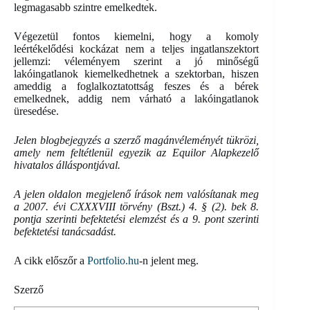
legmagasabb szintre emelkedtek.
Végezetül fontos kiemelni, hogy a komoly
leértékelődési kockázat nem a teljes ingatlanszektort
jellemzi: véleményem szerint a jó minőségű
lakóingatlanok kiemelkedhetnek a szektorban, hiszen
ameddig a foglalkoztatottság feszes és a bérek
emelkednek, addig nem várható a lakóingatlanok
üresedése.
Jelen blogbejegyzés a szerző magánvéleményét tükrözi,
amely nem feltétlenül egyezik az Equilor Alapkezelő
hivatalos álláspontjával.
A jelen oldalon megjelenő írások nem valósítanak meg
a 2007. évi CXXXVIII törvény (Bszt.) 4. § (2). bek 8.
pontja szerinti befektetési elemzést és a 9. pont szerinti
befektetési tanácsadást.
A cikk előszőr a
Portfolio.hu
-n jelent meg.
Szerző