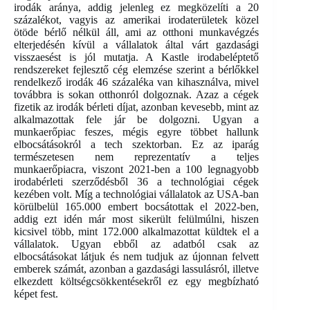
irodák aránya, addig jelenleg ez megközelíti a 20
százalékot, vagyis az amerikai irodaterületek közel
ötöde bérlő nélkül áll, ami az otthoni munkavégzés
elterjedésén kívül a vállalatok által várt gazdasági
visszaesést is jól mutatja. A Kastle irodabeléptető
rendszereket fejlesztő cég elemzése szerint a bérlőkkel
rendelkező irodák 46 százaléka van kihasználva, mivel
továbbra is sokan otthonról dolgoznak. Azaz a cégek
fizetik az irodák bérleti díjat, azonban kevesebb, mint az
alkalmazottak fele jár be dolgozni. Ugyan a
munkaerőpiac feszes, mégis egyre többet hallunk
elbocsátásokról a tech szektorban. Ez az iparág
természetesen nem reprezentatív a teljes
munkaerőpiacra, viszont 2021-ben a 100 legnagyobb
irodabérleti szerződésből 36 a technológiai cégek
kezében volt. Míg a technológiai vállalatok az USA-ban
körülbelül 165.000 embert bocsátottak el 2022-ben,
addig ezt idén már most sikerült felülmúlni, hiszen
kicsivel több, mint 172.000 alkalmazottat küldtek el a
vállalatok. Ugyan ebből az adatból csak az
elbocsátásokat látjuk és nem tudjuk az újonnan felvett
emberek számát, azonban a gazdasági lassulásról, illetve
elkezdett költségcsökkentésekről ez egy megbízható
képet fest.