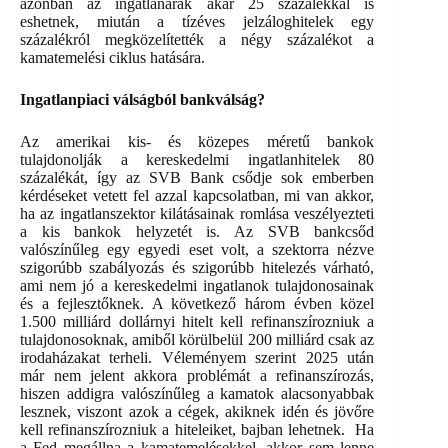
azonban az ingatlanárak akár 25 százalékkal is
eshetnek, miután a tízéves jelzáloghitelek egy
százalékról megközelítették a négy százalékot a
kamatemelési ciklus hatására.
Ingatlanpiaci válságból bankválság?
Az amerikai kis- és közepes méretű bankok
tulajdonolják a kereskedelmi ingatlanhitelek 80
százalékát, így az SVB Bank csődje sok emberben
kérdéseket vetett fel azzal kapcsolatban, mi van akkor,
ha az ingatlanszektor kilátásainak romlása veszélyezteti
a kis bankok helyzetét is. Az SVB bankcsőd
valószínűleg egy egyedi eset volt, a szektorra nézve
szigorúbb szabályozás és szigorúbb hitelezés várható,
ami nem jó a kereskedelmi ingatlanok tulajdonosainak
és a fejlesztőknek. A következő három évben közel
1.500 milliárd dollárnyi hitelt kell refinanszírozniuk a
tulajdonosoknak, amiből körülbelül 200 milliárd csak az
irodaházakat terheli. Véleményem szerint 2025 után
már nem jelent akkora problémát a refinanszírozás,
hiszen addigra valószínűleg a kamatok alacsonyabbak
lesznek, viszont azok a cégek, akiknek idén és jövőre
kell refinanszírozniuk a hiteleiket, bajban lehetnek. Ha
a Fed megállna a kamatemelésekkel, akkor sem lenne