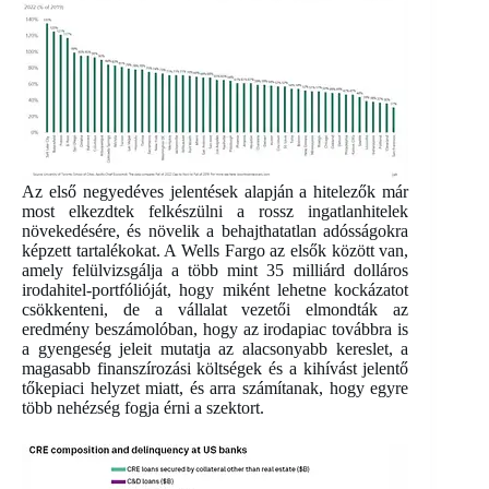
Az első negyedéves jelentések alapján a hitelezők már
most elkezdtek felkészülni a rossz ingatlanhitelek
növekedésére, és növelik a behajthatatlan adósságokra
képzett tartalékokat. A Wells Fargo az elsők között van,
amely felülvizsgálja a több mint 35 milliárd dolláros
irodahitel-portfólióját, hogy miként lehetne kockázatot
csökkenteni, de a vállalat vezetői elmondták az
eredmény beszámolóban, hogy az irodapiac továbbra is
a gyengeség jeleit mutatja az alacsonyabb kereslet, a
magasabb finanszírozási költségek és a kihívást jelentő
tőkepiaci helyzet miatt, és arra számítanak, hogy egyre
több nehézség fogja érni a szektort.