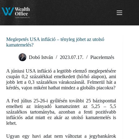
Skip
to
content
Meglepetés USA infláció – tényleg jöhet az utolsó
kamatemelés?
Dobó István
2023.07.17.
Piacelemzés
A júniusi USA infláció a legtöbb elemző meglepetésére
csupán 0,2 százalékkal emelkedett (hó/hó alapon), ami
jobb lett a 0,3 százalékos várakozásnál. Felmerül hát a
kérdés, vajon miként hathat mindez a globális piacokra?
A Fed július 25-26-i gyűlésén további 25 bázisponttal
emelheti az irányadó kamatszintet az 5,25 – 5,5
százalékos tartományba, azonban a fenti pozitívabb
inflációs adat miatt ez akár az utolsó kamatemelés is
lehet.
Ugyan egy havi adat nem változtat a jegybankárok