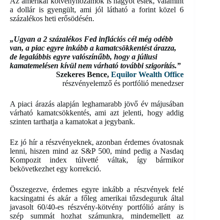
Az amerikai kötvényhozamok is nagyot estek, valamint
a dollár is gyengült, ami jól látható a forint közel 6
százalékos heti erősödésén.
„Ugyan a 2 százalékos Fed inflációs cél még odébb
van, a piac egyre inkább a kamatcsökkentést árazza,
de legalábbis egyre valószínűbb, hogy a júliusi
kamatemelésen kívül nem várható további szigorítás.”
Szekeres Bence,
Equilor Wealth Office
részvényelemző és portfólió menedzser
A piaci árazás alapján leghamarabb jövő év májusában
várható kamatcsökkentés, ami azt jelenti, hogy addig
szinten tarthatja a kamatokat a jegybank.
Ez jó hír a részvényeknek, azonban érdemes óvatosnak
lenni, hiszen mind az S&P 500, mind pedig a Nasdaq
Kompozit index túlvetté váltak, így bármikor
bekövetkezhet egy korrekció.
Összegezve, érdemes egyre inkább a részvények felé
kacsingatni és akár a főleg amerikai tőzsdeguruk által
javasolt 60/40-es részvény-kötvény portfólió arány is
szép summát hozhat számunkra, mindemellett az