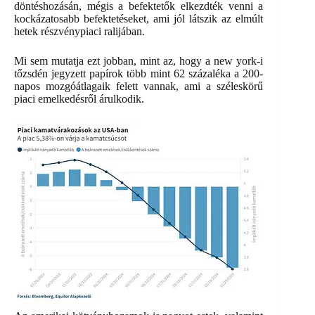
döntéshozásán, mégis a befektetők elkezdték venni a
kockázatosabb befektetéseket, ami jól látszik az elmúlt
hetek részvénypiaci ralijában.
Mi sem mutatja ezt jobban, mint az, hogy a new york-i
tőzsdén jegyzett papírok több mint 62 százaléka a 200-
napos mozgóátlagaik felett vannak, ami a széleskörű
piaci emelkedésről árulkodik.