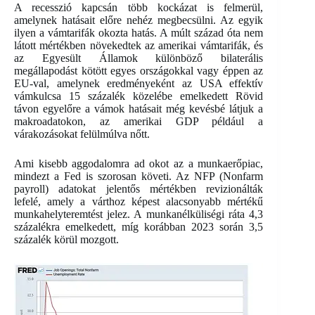
A recesszió kapcsán több kockázat is felmerül,
amelynek hatásait előre nehéz megbecsülni. Az egyik
ilyen a vámtarifák okozta hatás. A múlt század óta nem
látott mértékben növekedtek az amerikai vámtarifák, és
az Egyesült Államok különböző bilaterális
megállapodást kötött egyes országokkal vagy éppen az
EU-val, amelynek eredményeként az USA effektív
vámkulcsa 15 százalék közelébe emelkedett Rövid
távon egyelőre a vámok hatásait még kevésbé látjuk a
makroadatokon, az amerikai GDP például a
várakozásokat felülmúlva nőtt.
Ami kisebb aggodalomra ad okot az a munkaerőpiac,
mindezt a Fed is szorosan követi. Az NFP (Nonfarm
payroll) adatokat jelentős mértékben revizionálták
lefelé, amely a várthoz képest alacsonyabb mértékű
munkahelyteremtést jelez. A munkanélküliségi ráta 4,3
százalékra emelkedett, míg korábban 2023 során 3,5
százalék körül mozgott.