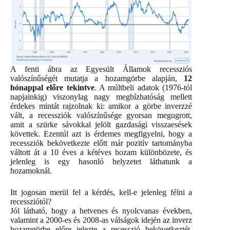
A fenti ábra az Egyesült Államok recessziós
valószínűségét mutatja a hozamgörbe alapján,
12
hónappal előre tekintve
. A múltbeli adatok (1976-tól
napjainkig) viszonylag nagy megbízhatóság mellett
érdekes mintát rajzolnak ki: amikor a görbe inverzzé
vált, a recessziók valószínűsége gyorsan megugrott,
amit a szürke sávokkal jelölt gazdasági visszaesések
követtek. Ezentúl azt is érdemes megfigyelni, hogy a
recessziók bekövetkezte előtt már pozitív tartományba
váltott át a 10 éves a kétéves hozam különbözete, és
jelenleg is egy hasonló helyzetet láthatunk a
hozamoknál.
Itt jogosan merül fel a kérdés, kell-e jelenleg félni a
recessziótól?
Jól látható, hogy a hetvenes és nyolcvanas években,
valamint a 2000-es és 2008-as válságok idején az inverz
hozamgörbe előre jelezte a recesszió bekövetkeztét.