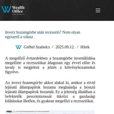
Skip
to
content
Inverz hozamgörbe után recesszió? Nem olyan
egyszerű a válasz
Grébel Szabolcs
2025.09.12.
Hírek
A megelőző évtizedekben a hozamgörbe invertálódása
megelőzte a recessziókat átlagosan egy évvel előre és
tavaly is megjelent a jelzés a kötvényhozamokat
figyelve.
Az
inverz hozamgörbe
akkor alakul ki, amikor a rövid
lejáratú állampapírok hozama meghaladja a hosszú
lejáratú állampapírok hozamát. Ez a jelenség általában a
befektetők pesszimizmusát tükrözi a gazdasági
kilátásokat illetően, és gyakran megelőzi a recessziókat.