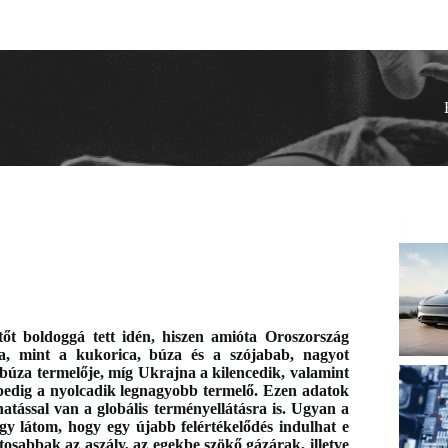
őt boldoggá tett idén, hiszen amióta Oroszország
, mint a kukorica, búza és a szójabab, nagyot
búza termelője, míg Ukrajna a kilencedik, valamint
pedig a nyolcadik legnagyobb termelő. Ezen adatok
tással van a globális terményellátásra is. Ugyan a
úgy látom, hogy egy újabb felértékelődés indulhat e
osabbak az aszály, az egekbe szökő gázárak, illetve