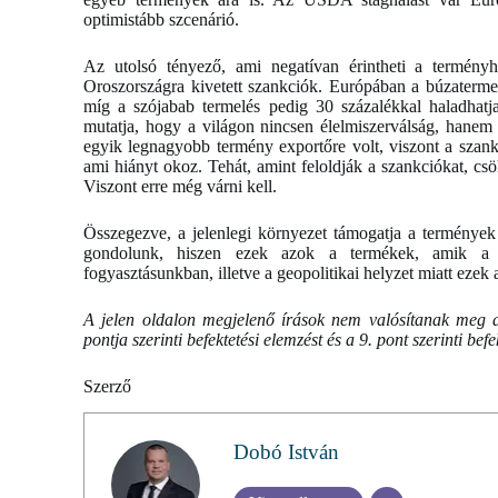
optimistább szcenárió.
Az utolsó tényező, ami negatívan érintheti a termény
Oroszországra kivetett szankciók. Európában a búzatermel
míg a szójabab termelés pedig 30 százalékkal haladhatj
mutatja, hogy a világon nincsen élelmiszerválság, hanem
egyik legnagyobb termény exportőre volt, viszont a szank
ami hiányt okoz. Tehát, amint feloldják a szankciókat, c
Viszont erre még várni kell.
Összegezve, a jelenlegi környezet támogatja a termények 
gondolunk, hiszen ezek azok a termékek, amik a 
fogyasztásunkban, illetve a geopolitikai helyzet miatt ezek 
A jelen oldalon megjelenő írások nem valósítanak meg a
pontja szerinti befektetési elemzést és a 9. pont szerinti bef
Szerző
Dobó István