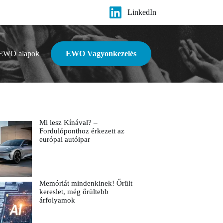
LinkedIn
EWO alapok
EWO Vagyonkezelés
Mi lesz Kínával? –
Fordulóponthoz érkezett az
európai autóipar
Memóriát mindenkinek! Őrült
kereslet, még őrültebb
árfolyamok