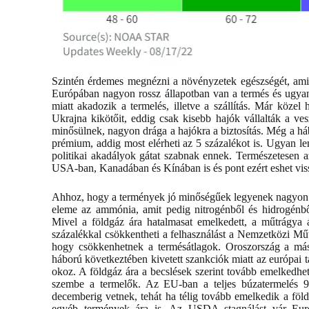
Szintén érdemes megnézni a növényzetek egészségét, amit
Európában nagyon rossz állapotban van a termés és ugya
miatt akadozik a termelés, illetve a szállítás. Már köze
Ukrajna kikötőit, eddig csak kisebb hajók vállalták a ve
minősülnek, nagyon drága a hajókra a biztosítás. Még a hábo
prémium, addig most elérheti az 5 százalékot is. Ugyan l
politikai akadályok gátat szabnak ennek. Természetesen
USA-ban, Kanadában és Kínában is és pont ezért eshet viss
Ahhoz, hogy a termények jó minőségűek legyenek nagyon f
eleme az ammónia, amit pedig nitrogénből és hidrogénből 
Mivel a földgáz ára hatalmasat emelkedett, a műtrágya á
százalékkal csökkentheti a felhasználást a Nemzetközi Műt
hogy csökkenhetnek a termésátlagok. Oroszország a má
háború következtében kivetett szankciók miatt az európai 
okoz. A földgáz ára a becslések szerint tovább emelkedhe
szembe a termelők. Az EU-ban a teljes búzatermelés 95 
decemberig vetnek, tehát ha télig tovább emelkedik a föl
egyéb termények ára is. Az USDA stagnálást vár Eur