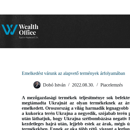
Skip
to
content
Emelkedést várunk az alapvető termények árfolyamában
Dobó István
2022.08.30.
Piacelemzés
A mezőgazdasági termékek teljesítménye sok befektet
megtámadta Ukrajnát az olyan termékeknek az ára
emelkedett. Oroszország a világ harmadik legnagyobb 
a kukorica terén Ukrajna a negyedik, szójabab terén 
után láthatjuk, hogy Ukrajna szétbombázása negatív ha
kezdetleges hajrá után, lejjebb estek az árak, mégis 
termékekben. Ennek az oka több rétű, viszont a legfont