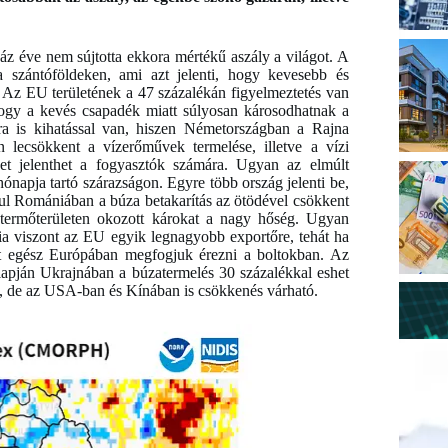
záz éve nem sújtotta ekkora mértékű aszály a világot. A
a szántóföldeken, ami azt jelenti, hogy kevesebb és
 Az EU területének a 47 százalékán figyelmeztetés van
hogy a kevés csapadék miatt súlyosan károsodhatnak a
cra is kihatással van, hiszen Németországban a Rajna
n lecsökkent a vízerőművek termelése, illetve a vízi
ket jelenthet a fogyasztók számára. Ugyan az elmúlt
ónapja tartó szárazságon. Egyre több ország jelenti be,
ul Romániában a búza betakarítás az ötödével csökkent
 termőterületen okozott károkat a nagy hőség. Ugyan
a viszont az EU egyik legnagyobb exportőre, tehát ha
t egész Európában megfogjuk érezni a boltokban. Az
alapján Ukrajnában a búzatermelés 30 százalékkal eshet
t, de az USA-ban és Kínában is csökkenés várható.