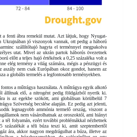
 a fenti ábra remekül mutat. Azt látjuk, hogy Nyugat-
n Ukrajnában jó viszonyok vannak, ott pedig a háború
l harminc szállítóhajó hagyta el terménnyel megpakolva
szélyes utat. Mivel az ukrán partok háborús övezetnek
rú előtt a teljes hajó értékének a 0,25 százaléka volt a
enne elég termény a világ számára, mégis a pénzügyi és
 az aszály nem csak Európában okoz gondot, hanem az
za a globális termelés a legfontosabb terményekben.
ontos a műtrágya használata. A műtrágya egyik alkotó
állítnak elő, a nitrogént pedig földgázból nyerik ki.
ra is az egekbe szökött, ami globálisan körülbelül 7
rágya Szövetség becslése alapján. Ez pedig azt jelenti,
sodik legnagyobb ammónia termelő ország, viszont a
tagállamok nem vásárolhatnak az oroszoktól, ami hiányt
t a tél folyamán, ezért további problémákkal nézhetnek
százalékát a téli búza teszi ki, amit szeptembertől
dgáz ára, akkor nagyon megdrágulhat a búza, illetve az
ópában a búzahozamokban, de valószínűleg ez egy