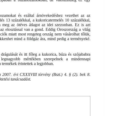
hozamokat és ezáltal árnövekedéshez vezethet az az
és 13 százalékkal, a kukoricatermelés 10 százalékkal,
a meg az ötéves átlagot az idei szezonban. Ez is azt
 az elosztással van a gond. Eddig Oroszország a világ
ciók miatt most rengeteg ország nem vásárolhat tőlük,
sökkenhet mind a földgáz ára, mind pedig a terményeké.
drágulását és itt főleg a kukorica, búza és szójababra
legnagyobb mértékben szerepelnek a mindennapi
a termékek érintettek a legjobban.
 2007. évi CXXXVIII törvény (Bszt.) 4. § (2). bek 8.
ektetési tanácsadást.