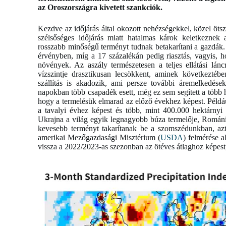
az Oroszországra kivetett szankciók.
Kezdve az időjárás által okozott nehézségekkel, közel öts
szélsőséges időjárás miatt hatalmas károk keletkeznek 
rosszabb minőségű terményt tudnak betakarítani a gazdák.
érvényben, míg a 17 százalékán pedig riasztás, vagyis, 
növények. Az aszály természetesen a teljes ellátási lán
vízszintje drasztikusan lecsökkent, aminek következtébe
szállítás is akadozik, ami persze további áremelkedése
napokban több csapadék esett, még ez sem segített a több h
hogy a termelésük elmarad az előző évekhez képest. Példá
a tavalyi évhez képest és több, mint 400.000 hektárnyi
Ukrajna a világ egyik legnagyobb búza termelője, Románi
kevesebb terményt takarítanak be a szomszédunkban, az
amerikai Mezőgazdasági Misztérium (
USDA
) felmérése 
vissza a 2022/2023-as szezonban az ötéves átlaghoz képes