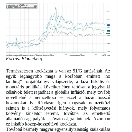
Forrás: Bloomberg
Természetesen kockázata is van az 51/G tartásának. Az
egyik legnagyobb maga a korábban említett „no
landing” forgatókönyv világszerte, a laza fiskális és
monetáris politikák következtében tartósan a jegybanki
célsávok felett ragadhat a globális infláció, mely tovább
növelhetné a nemzetközi és ezzel a hazai hosszú
hozamokat is. Ráadásul igen magasak nemzetközi
szinten is a költségvetési hiányok, mely folyamatos
kötvény kínálatot teremt, továbbá az emelkedő
államadósság pályák is óvatosságra intenek. Azonban
ez inkább közép-hosszútávú kockázat.
Továbbá bármely magyar egyensúlytalanság kialakulása