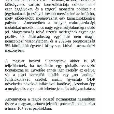
költségvetés várható konszolidációja csökkenthetné
ezen aggályokat, és a szigorú monetáris politikája a
jegybanknak jó eséllyel tovább mérsékelné az inflációt,
mely előbb-utóbb megágyazhat egy kamatcsökkentési
pályának. Amennyiben a magyar makrogazdasági
mutatókat nézzük, nincs nagy egyensúlytalanságra utaló
jel. Magyarország folyó fizetési mérlegének egyenlege
pozitív, az államadósság egyáltalán nem magas
nemzetközi viszonylatban, és a 2026-ra prognosztizált
5% körüli költségvetési hiány sem kirívó a nemzetközi
mezőnyben.
A magyar hosszú állampapírok akkor is jól
teljesíthetnek, ha netalántán egy globális recesszió
bontakozna ki. Egyelőre ennek igen csekély az esélye,
sőt a piaci szereplők inkább egy „no landing”
forgatókönyvet kezdtek árazni (gyorsuló GDP
növekedés növekvő inflációval karöltve). Azonban épp
a meglepetés ereje miatt lehetne jelentős árfolyamhatása.
Amennyiben a régiós hosszú hozamokkal hasonlítjuk
össze a magyart, szintén jelentős potenciál mutatkozhat
a hazai 10+ éves papírokban.