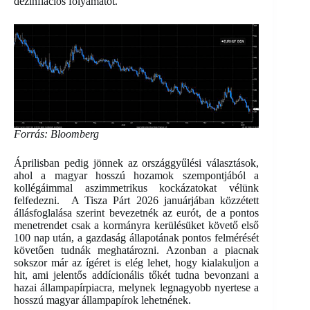
dezinflációs folyamatot.
Forrás: Bloomberg
Áprilisban pedig jönnek az országgyűlési választások,
ahol a magyar hosszú hozamok szempontjából a
kollégáimmal aszimmetrikus kockázatokat vélünk
felfedezni. A Tisza Párt 2026 januárjában közzétett
állásfoglalása szerint bevezetnék az eurót, de a pontos
menetrendet csak a kormányra kerülésüket követő első
100 nap után, a gazdaság állapotának pontos felmérését
követően tudnák meghatározni. Azonban a piacnak
sokszor már az ígéret is elég lehet, hogy kialakuljon a
hit, ami jelentős addícionális tőkét tudna bevonzani a
hazai állampapírpiacra, melynek legnagyobb nyertese a
hosszú magyar állampapírok lehetnének.