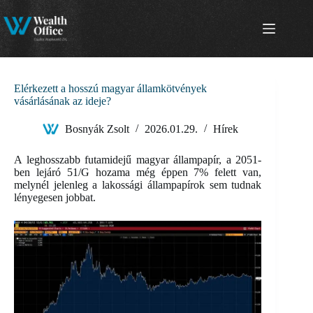
Skip
to
content
Elérkezett a hosszú magyar államkötvények
vásárlásának az ideje?
Bosnyák Zsolt
2026.01.29.
Hírek
A leghosszabb futamidejű magyar állampapír, a 2051-
ben lejáró 51/G hozama még éppen 7% felett van,
melynél jelenleg a lakossági állampapírok sem tudnak
lényegesen jobbat.