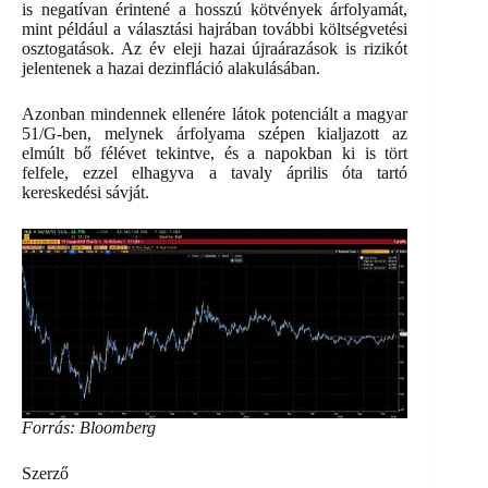
is negatívan érintené a hosszú kötvények árfolyamát,
mint például a választási hajrában további költségvetési
osztogatások. Az év eleji hazai újraárazások is rizikót
jelentenek a hazai dezinfláció alakulásában.
Azonban mindennek ellenére látok potenciált a magyar
51/G-ben, melynek árfolyama szépen kialjazott az
elmúlt bő félévet tekintve, és a napokban ki is tört
felfele, ezzel elhagyva a tavaly április óta tartó
kereskedési sávját.
Forrás: Bloomberg
Szerző