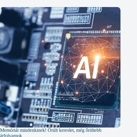
Memóriát mindenkinek! Őrült kereslet, még őrültebb
árfolyamok