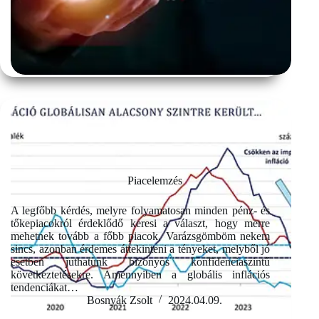
Piacelemzés
A legfőbb kérdés, melyre folyamatosan minden pénz- és
tőkepiacokról érdeklődő keresi a választ, hogy merre
mehetnek tovább a főbb piacok. Varázsgömböm nekem
sincs, azonban érdemes áttekinteni a tényeket, melyből jó
esetben juthatunk bizonyos konfidenciaszintű
következtetésekre. Amennyiben a globális inflációs
tendenciákat…
Bosnyák Zsolt
2024.04.09.