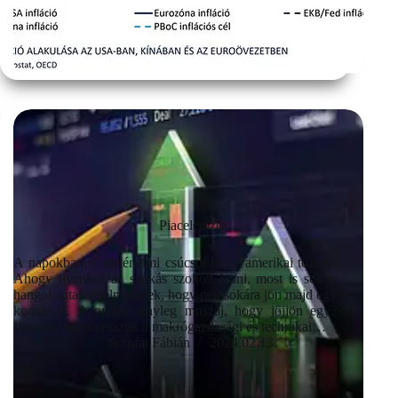
Piacelemzés
A napokban új történelmi csúcsot írt az amerikai tőzsde.
Ahogy ilyenkor az szokás szokott lenni, most is sokan
hangot adtak félelmeiknek, hogy nemsokára jön majd egy
korrekció. Azonban tényleg muszáj, hogy jöjjön egy?
Lentebb sorra vesszük a makrógazdasági és technikai…
Somfai Fábián
2024.02.13.