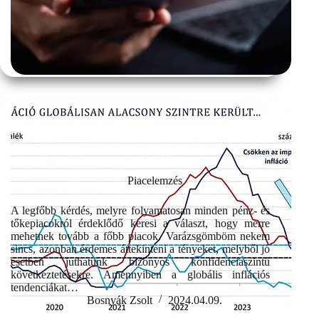
Piacelemzés
A legfőbb kérdés, melyre folyamatosan minden pénz- és
tőkepiacokról érdeklődő keresi a választ, hogy merre
mehetnek tovább a főbb piacok. Varázsgömböm nekem
sincs, azonban érdemes áttekinteni a tényeket, melyből jó
esetben juthatunk bizonyos konfidenciaszintű
következtetésekre. Amennyiben a globális inflációs
tendenciákat…
Bosnyák Zsolt
2024.04.09.