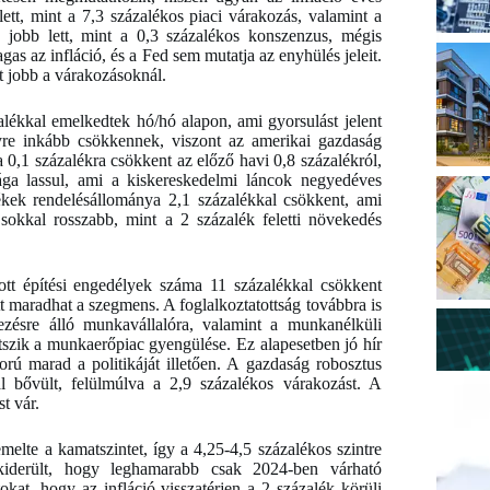
tt, mint a 7,3 százalékos piaci várakozás, valamint a
n jobb lett, mint a 0,3 százalékos konszenzus, mégis
as az infláció, és a Fed sem mutatja az enyhülés jeleit.
t jobb a várakozásoknál.
alékkal emelkedtek hó/hó alapon, ami gyorsulást jelent
yre inkább csökkennek, viszont az amerikai gazdaság
a 0,1 százalékra csökkent az előző havi 0,8 százalékról,
sága lassul, ami a kiskereskedelmi láncok negyedéves
rmékek rendelésállománya 2,1 százalékkal csökkent, ami
 sokkal rosszabb, mint a 2 százalék feletti növekedés
ott építési engedélyek száma 11 százalékkal csökkent
 maradhat a szegmens. A foglalkoztatottság továbbra is
ezésre álló munkavállalóra, valamint a munkanélküli
tszik a munkaerőpiac gyengülése. Ez alapesetben jó hír
gorú marad a politikáját illetően. A gazdaság robosztus
 bővült, felülmúlva a 2,9 százalékos várakozást. A
t vár.
elte a kamatszintet, így a 4,25-4,5 százalékos szintre
 kiderült, hogy leghamarabb csak 2024-ben várható
at, hogy az infláció visszatérjen a 2 százalék körüli