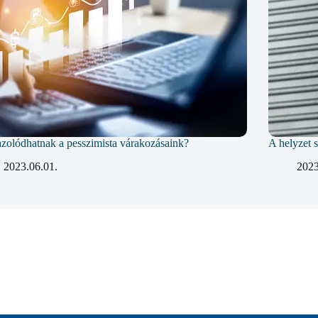
zolódhatnak a pesszimista várakozásaink?
A helyzet s
2023.06.01.
2023