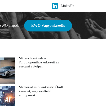
LinkedIn
EWO alapok
EWO Vagyonkezelés
Mi lesz Kínával? –
Fordulóponthoz érkezett az
európai autóipar
Memóriát mindenkinek! Őrült
kereslet, még őrültebb
árfolyamok