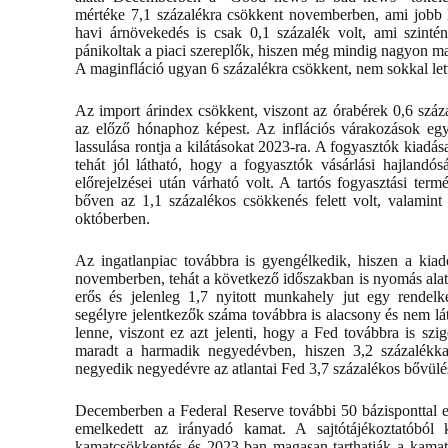
mértéke 7,1 százalékra csökkent novemberben, ami jobb le
havi árnövekedés is csak 0,1 százalék volt, ami szinté
pánikoltak a piaci szereplők, hiszen még mindig nagyon mag
A maginfláció ugyan 6 százalékra csökkent, nem sokkal let
Az import árindex csökkent, viszont az órabérek 0,6 száz
az előző hónaphoz képest. Az inflációs várakozások eg
lassulása rontja a kilátásokat 2023-ra. A fogyasztók kiadás
tehát jól látható, hogy a fogyasztók vásárlási hajlandó
előrejelzései után várható volt. A tartós fogyasztási te
bőven az 1,1 százalékos csökkenés felett volt, valamint
októberben.
Az ingatlanpiac továbbra is gyengélkedik, hiszen a kiad
novemberben, tehát a következő időszakban is nyomás alatt
erős és jelenleg 1,7 nyitott munkahely jut egy rendelk
segélyre jelentkezők száma továbbra is alacsony és nem lá
lenne, viszont ez azt jelenti, hogy a Fed továbbra is szi
maradt a harmadik negyedévben, hiszen 3,2 százalékkal
negyedik negyedévre az atlantai Fed 3,7 százalékos bővülés
Decemberben a Federal Reserve további 50 bázisponttal em
emelkedett az irányadó kamat. A sajtótájékoztatóból
kamatcsökkentés és 2023-ban magasan tarthatják a kamatok