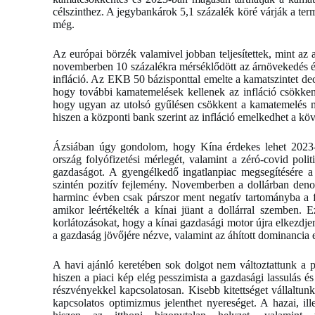
célszinthez. A jegybankárok 5,1 százalék köré várják a term
még.
Az európai börzék valamivel jobban teljesítettek, mint az a
novemberben 10 százalékra mérséklődött az árnövekedés év
infláció. Az EKB 50 bázisponttal emelte a kamatszintet de
hogy további kamatemelések kellenek az infláció csökken
hogy ugyan az utolsó gyűlésen csökkent a kamatemelés mér
hiszen a központi bank szerint az infláció emelkedhet a kö
Ázsiában úgy gondolom, hogy Kína érdekes lehet 2023-b
ország folyófizetési mérlegét, valamint a zéró-covid polit
gazdaságot. A gyengélkedő ingatlanpiac megsegítésére a 
szintén pozitív fejlemény. Novemberben a dollárban deno
harminc évben csak párszor ment negatív tartományba a fo
amikor leértékelték a kínai jüant a dollárral szemben. E
korlátozásokat, hogy a kínai gazdasági motor újra elkezdje
a gazdaság jövőjére nézve, valamint az áhított dominancia 
A havi ajánló keretében sok dolgot nem változtattunk a po
hiszen a piaci kép elég pesszimista a gazdasági lassulás és
részvényekkel kapcsolatosan. Kisebb kitettséget vállaltun
kapcsolatos optimizmus jelenthet nyereséget. A hazai, ille