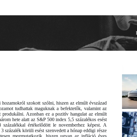
i hozamokról szokott szólni, hiszen az elmúlt évszázad
hozamot tudhattak maguknak a befektetők, valamint az
 produkálni. Azonban ez a pozitív hangulat az elmúlt
 három hete alatt az S&P 500 index 5,5 százalékos esést
 százalékkal értékelődött le novemberhez képest. A
s 3 százalék körüli esést szenvedett a hónap eddigi része
esen megmutatkozik, hiszen ugyan az infláció éves