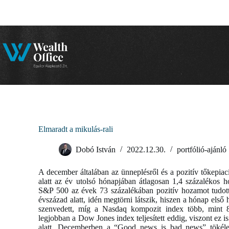
Skip
to
content
Elmaradt a mikulás-rali
Dobó István
2022.12.30.
portfólió-ajánló
A december általában az ünneplésről és a pozitív tőkepiac
alatt az év utolsó hónapjában átlagosan 1,4 százalékos 
S&P 500 az évek 73 százalékában pozitív hozamot tudott
évszázad alatt, idén megtörni látszik, hiszen a hónap első
szenvedett, míg a Nasdaq kompozit index több, mint 8
legjobban a Dow Jones index teljesített eddig, viszont ez i
alatt. Decemberben a “Good news is bad news” tökélet