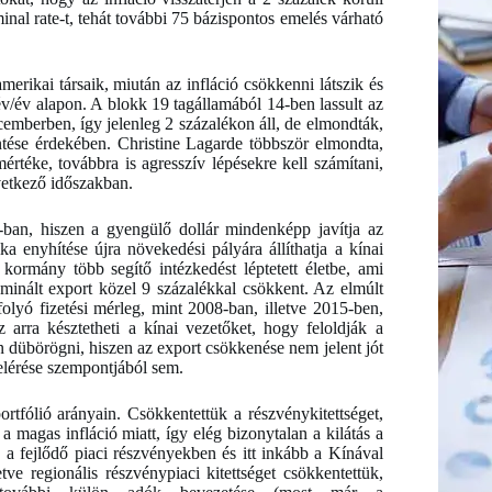
inal rate-t, tehát további 75 bázispontos emelés várható
merikai társaik, miután az infláció csökkenni látszik és
/év alapon. A blokk 19 tagállamából 14-ben lassult az
cemberben, így jelenleg 2 százalékon áll, de elmondták,
tése érdekében. Christine Lagarde többször elmondta,
téke, továbbra is agresszív lépésekre kell számítani,
vetkező időszakban.
an, hiszen a gyengülő dollár mindenképp javítja az
ika enyhítése újra növekedési pályára állíthatja a kínai
kormány több segítő intézkedést léptetett életbe, ami
minált export közel 9 százalékkal csökkent. Az elmúlt
lyó fizetési mérleg, mint 2008-ban, illetve 2015-ben,
z arra késztetheti a kínai vezetőket, hogy feloldják a
n dübörögni, hiszen az export csökkenése nem jelent jót
elérése szempontjából sem.
rtfólió arányain. Csökkentettük a részvénykitettséget,
 a magas infláció miatt, így elég bizonytalan a kilátás a
k a fejlődő piaci részvényekben és itt inkább a Kínával
tve regionális részvénypiaci kitettséget csökkentettük,