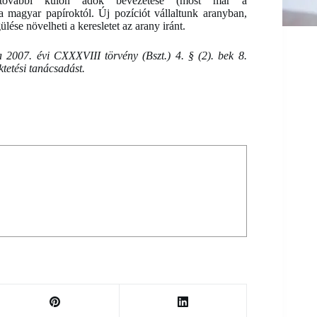
nt további külön adók bevezetése (most már a
 a magyar papíroktól. Új pozíciót vállaltunk aranyban,
lése növelheti a keresletet az arany iránt.
 2007. évi CXXXVIII törvény (Bszt.) 4. § (2). bek 8.
ektetési tanácsadást.