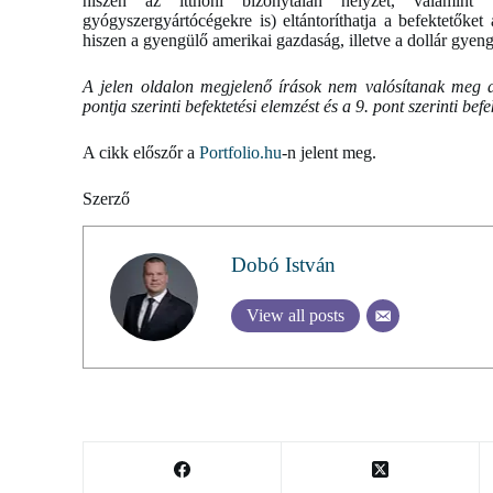
hiszen az itthoni bizonytalan helyzet, valami
gyógyszergyártócégekre is) eltántoríthatja a befektetőket
hiszen a gyengülő amerikai gazdaság, illetve a dollár gyengü
A jelen oldalon megjelenő írások nem valósítanak meg a
pontja szerinti befektetési elemzést és a 9. pont szerinti bef
A cikk előszőr a
Portfolio.hu
-n jelent meg.
Szerző
Dobó István
View all posts