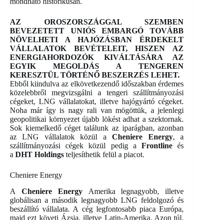
mondható historikusan.
AZ OROSZORSZÁGGAL SZEMBEN
BEVEZETETT UNIÓS EMBARGÓ TOVÁBB
NÖVELHETI A HAJÓZÁSBAN ÉRDEKELT
VÁLLALATOK BEVÉTELEIT, HISZEN AZ
ENERGIAHORDOZÓK KIVÁLTÁSÁRA AZ
EGYIK MEGOLDÁS A TENGEREN
KERESZTÜL TÖRTÉNŐ BESZERZÉS LEHET.
Ebből kiindulva az elkövetkezendő időszakban érdemes
közelebbről megvizsgálni a tengeri szállítmányozási
cégeket, LNG vállalatokat, illetve hajógyártó cégeket.
Noha már így is nagy rali van mögöttük, a jelenlegi
geopolitikai környezet újabb lökést adhat a szektornak.
Sok kiemelkedő céget találunk az iparágban, azonban
az LNG vállalatok közül a
Cheniere Energy
, a
szállítmányozási cégek közül pedig a
Frontline
és
a
DHT Holdings
teljesíthetik felül a piacot.
Cheniere Energy
A
Cheniere Energy
Amerika legnagyobb, illetve
globálisan a második legnagyobb LNG feldolgozó és
beszállító vállalata. A cég legfontosabb piaca Európa,
majd ezt követi Ázsia, illetve Latin-Amerika. Azon túl,