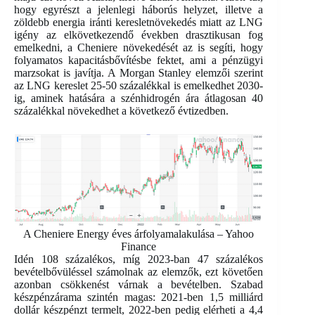
hogy egyrészt a jelenlegi háborús helyzet, illetve a
zöldebb energia iránti keresletnövekedés miatt az LNG
igény az elkövetkezendő években drasztikusan fog
emelkedni, a Cheniere növekedését az is segíti, hogy
folyamatos kapacitásbővítésbe fektet, ami a pénzügyi
marzsokat is javítja. A Morgan Stanley elemzői szerint
az LNG kereslet 25-50 százalékkal is emelkedhet 2030-
ig, aminek hatására a szénhidrogén ára átlagosan 40
százalékkal növekedhet a következő évtizedben.
A Cheniere Energy éves árfolyamalakulása – Yahoo
Finance
Idén 108 százalékos, míg 2023-ban 47 százalékos
bevételbővüléssel számolnak az elemzők, ezt követően
azonban csökkenést várnak a bevételben. Szabad
készpénzárama szintén magas: 2021-ben 1,5 milliárd
dollár készpénzt termelt, 2022-ben pedig elérheti a 4,4