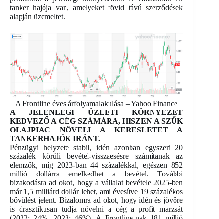
tanker hajója van, amelyeket rövid távú szerződések
alapján üzemeltet.
A Frontline éves árfolyamalakulása – Yahoo Finance
A JELENLEGI ÜZLETI KÖRNYEZET
KEDVEZŐ A CÉG SZÁMÁRA, HISZEN A SZŰK
OLAJPIAC NÖVELI A KERESLETET A
TANKERHAJÓK IRÁNT.
Pénzügyi helyzete stabil, idén azonban egyszeri 20
százalék körüli bevétel-visszaesésre számítanak az
elemzők, míg 2023-ban 44 százalékkal, egészen 852
millió dollárra emelkedhet a bevétel. További
bizakodásra ad okot, hogy a vállalat bevétele 2025-ben
már 1,5 milliárd dollár lehet, ami évesítve 19 százalékos
bővülést jelent. Bizalomra ad okot, hogy idén és jövőre
is drasztikusan tudja növelni a cég a profit marzsát
(2022: 24%, 2023: 46%). A Frontline-nak 181 millió