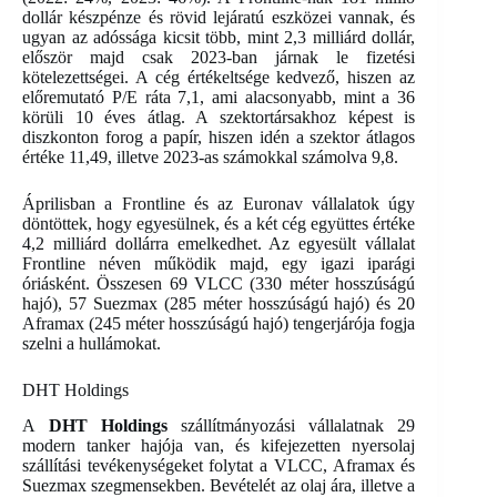
dollár készpénze és rövid lejáratú eszközei vannak, és
ugyan az adóssága kicsit több, mint 2,3 milliárd dollár,
először majd csak 2023-ban járnak le fizetési
kötelezettségei. A cég értékeltsége kedvező, hiszen az
előremutató P/E ráta 7,1, ami alacsonyabb, mint a 36
körüli 10 éves átlag. A szektortársakhoz képest is
diszkonton forog a papír, hiszen idén a szektor átlagos
értéke 11,49, illetve 2023-as számokkal számolva 9,8.
Áprilisban a Frontline és az Euronav vállalatok úgy
döntöttek, hogy egyesülnek, és a két cég együttes értéke
4,2 milliárd dollárra emelkedhet. Az egyesült vállalat
Frontline néven működik majd, egy igazi iparági
óriásként. Összesen 69 VLCC (330 méter hosszúságú
hajó), 57 Suezmax (285 méter hosszúságú hajó) és 20
Aframax (245 méter hosszúságú hajó) tengerjárója fogja
szelni a hullámokat.
DHT Holdings
A
DHT Holdings
szállítmányozási vállalatnak 29
modern tanker hajója van, és kifejezetten nyersolaj
szállítási tevékenységeket folytat a VLCC, Aframax és
Suezmax szegmensekben. Bevételét az olaj ára, illetve a