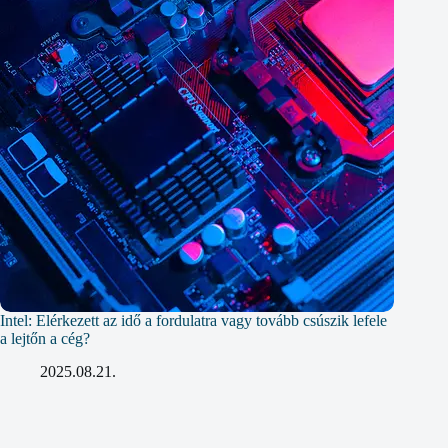
Intel: Elérkezett az idő a fordulatra vagy tovább csúszik lefele
a lejtőn a cég?
2025.08.21.