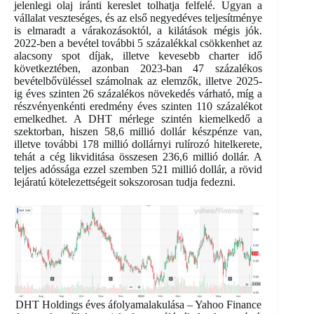
jelenlegi olaj iránti kereslet tolhatja felfelé. Ugyan a
vállalat veszteséges, és az első negyedéves teljesítménye
is elmaradt a várakozásoktól, a kilátások mégis jók.
2022-ben a bevétel további 5 százalékkal csökkenhet az
alacsony spot díjak, illetve kevesebb charter idő
következtében, azonban 2023-ban 47 százalékos
bevételbővüléssel számolnak az elemzők, illetve 2025-
ig éves szinten 26 százalékos növekedés várható, míg a
részvényenkénti eredmény éves szinten 110 százalékot
emelkedhet. A DHT mérlege szintén kiemelkedő a
szektorban, hiszen 58,6 millió dollár készpénze van,
illetve további 178 millió dollárnyi rulírozó hitelkerete,
tehát a cég likviditása összesen 236,6 millió dollár. A
teljes adóssága ezzel szemben 521 millió dollár, a rövid
lejáratú kötelezettségeit sokszorosan tudja fedezni.
DHT Holdings éves áfolyamalakulása – Yahoo Finance