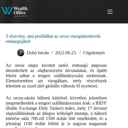
Skip
to
content
3 részvény, ami profitálhat az orosz energiahordozók
embargójából
Dobó István
2022.06.23.
Cégelemzés
Az orosz olajra kivetett uniós embargó alaposan
átrendezheti az olajbeszerzési útvonalakat, és újabb
lökést adhat a tengeri szállítmányozási szektornak.
Elemzésemben azt vizsgáltam, mely részvények
lehetnek az ezzel járó globális változás fő nyertesei.
Az orosz-ukrán háború kitörését követően jelentősen
megemelkedtek a tengeri szállítmányozási árak: a BIDY
(Baltic Exchange Dirty Tanker) index, mely 17 útvonal
olajszállításának az átlagos költségét mutatja, a háború
kitörése után 700-ról 1500 dollár fölé emelkedett, és a
jelenlegi 1100 dollár fölötti ár is nagyon magasnak