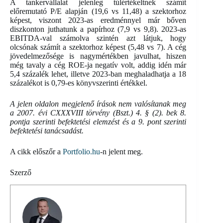
A tankervállalat jelenleg túlértékeltnek számít
előremutató P/E alapján (19,6 vs 11,48) a szektorhoz
képest, viszont 2023-as eredménnyel már bőven
diszkonton juthatunk a papírhoz (7,9 vs 9,8). 2023-as
EBITDA-val számolva szintén azt látjuk, hogy
olcsónak számít a szektorhoz képest (5,48 vs 7). A cég
jövedelmezősége is nagymértékben javulhat, hiszen
még tavaly a cég ROE-ja negatív volt, addig idén már
5,4 százalék lehet, illetve 2023-ban meghaladhatja a 18
százalékot is 0,79-es könyvszerinti értékkel.
A jelen oldalon megjelenő írások nem valósítanak meg
a 2007. évi CXXXVIII törvény (Bszt.) 4. § (2). bek 8.
pontja szerinti befektetési elemzést és a 9. pont szerinti
befektetési tanácsadást.
A cikk előszőr a
Portfolio.hu
-n jelent meg.
Szerző