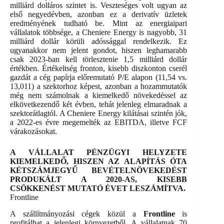
milliárd dolláros szintet is. Veszteséges volt ugyan az
első negyedévben, azonban ez a derivatív üzletek
eredményének tudható be. Mint az energiaipari
vállalatok többsége, a Cheniere Energy is nagyobb, 31
milliárd dollár körüli adóssággal rendelkezik. Ez
ugyanakkor nem jelent gondot, hiszen leghamarabb
csak 2023-ban kell törlesztenie 1,5 milliárd dollár
értékben. Értékeltség fronton, kisebb diszkonton cserél
gazdát a cég papírja előremutató P/E alapon (11,54 vs.
13,011) a szektorhoz képest, azonban a hozammutatók
még nem számolnak a kiemelkedő növekedéssel az
elkövetkezendő két évben, tehát jelenleg elmaradnak a
szektorátlagtól. A Cheniere Energy kilátásai szintén jók,
a 2022-es évre megemelték az EBITDA, illetve FCF
várakozásokat.
A VÁLLALAT PÉNZÜGYI HELYZETE
KIEMELKEDŐ, HISZEN AZ ALAPÍTÁS ÓTA
KÉTSZÁMJEGYŰ BEVÉTELNÖVEKEDÉST
PRODUKÁLT A 2020-AS, KISEBB
CSÖKKENÉST MUTATÓ ÉVET LESZÁMÍTVA.
Frontline
A szállítmányozási cégek közül a
Frontline
is
profitálhat a jelenlegi környezetből. A vállalatnak 70